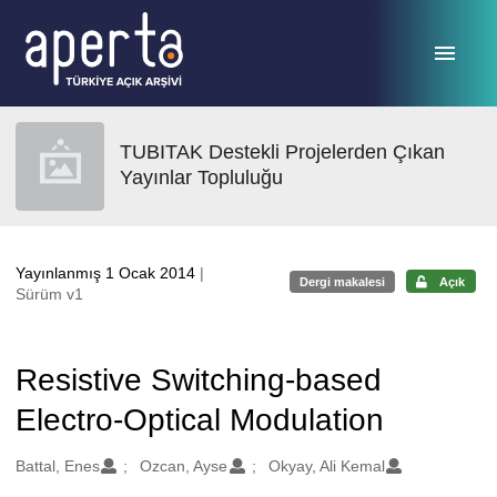
Ana sayfaya geç
TUBITAK Destekli Projelerden Çıkan
Yayınlar Topluluğu
Yayınlanmış 1 Ocak 2014
|
Dergi makalesi
Açık
Sürüm v1
Resistive Switching-based
Electro-Optical Modulation
Oluşturanlar
Battal, Enes
Ozcan, Ayse
Okyay, Ali Kemal