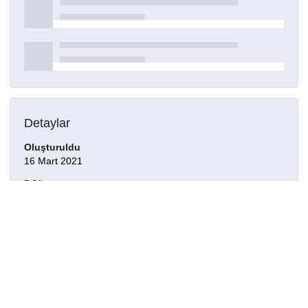
Detaylar
Oluşturuldu
16 Mart 2021
DOI
Kaynak türü
Dergi makalesi
Yayınlandığı dergi
ADVANCED OPTICAL MATERIALS, 2(12), 1149-1154,
2014.