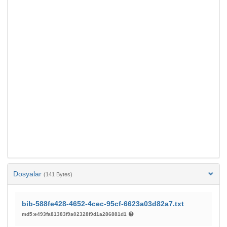
Dosyalar
(141 Bytes)
bib-588fe428-4652-4cec-95cf-6623a03d82a7.txt
md5:e493fa81383f9a02328f9d1a286881d1