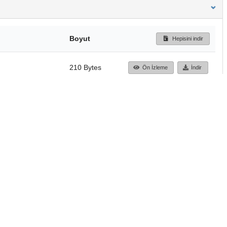
Boyut
Hepisini indir
210 Bytes
Ön İzleme
İndir
Başa dön
TÜBİTAK ULAKBİM
Ulusal Akademik Ağ v
Merkezi
Cahit Arf Bilgi Merke
© 2018 Tüm Hakları 