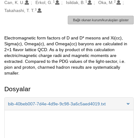
1
1
2
Oluşturanlar
Can, K. U.
Erkol, G.
Isildak, B.
Oka, M.
3
Takahashi, T. T.
Bağlı olunan kurum/kuruluşları göster
Electromagnetic form factors of D and D* mesons and Xi(cc),
Açıklama
Sigma(c), Omega(c), and Omega(cc) baryons are calculated in
2+1 flavor lattice QCD. As a by product of this calculation
electric/magnetic charge radii and magnetic moments are
extracted. Compared to the PDG values of the light-sector, i.e.
pion and proton, charmed hadron results are systematically
smaller.
Dosyalar
bib-40beb007-7d4e-4d9e-9c98-3a6c5aed4019.txt