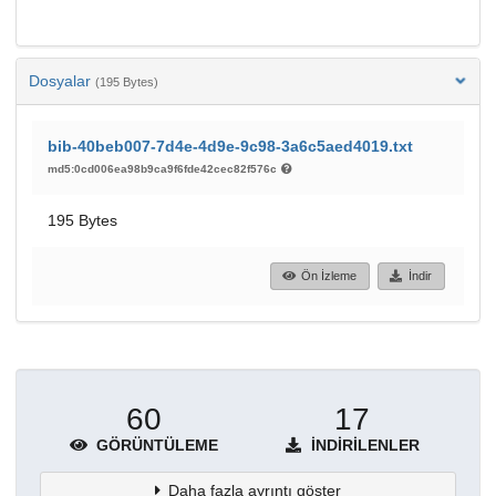
Dosyalar
(195 Bytes)
bib-40beb007-7d4e-4d9e-9c98-3a6c5aed4019.txt
md5:0cd006ea98b9ca9f6fde42cec82f576c
195 Bytes
Ön İzleme
İndir
60
17
GÖRÜNTÜLEME
İNDIRILENLER
Daha fazla ayrıntı göster