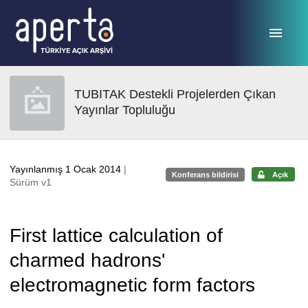
Ana sayfaya geç
TUBITAK Destekli Projelerden Çıkan
Yayınlar Topluluğu
Yayınlanmış 1 Ocak 2014
|
Konferans bildirisi
Açık
Sürüm v1
First lattice calculation of
charmed hadrons'
electromagnetic form factors