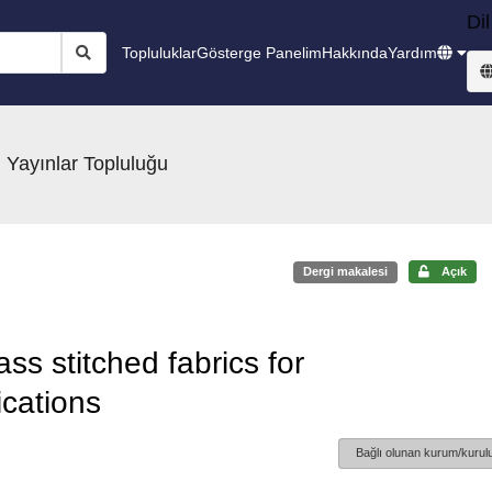
Dil
Topluluklar
Gösterge Panelim
Hakkında
Yardım
 Yayınlar Topluluğu
Dergi makalesi
Açık
ass stitched fabrics for
ications
Bağlı olunan kurum/kurulu