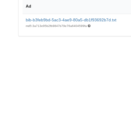
Ad
bib-b3feb9bd-5ac3-4ae9-80a5-db1f93692b7d.txt
md5:3a713e95b2fb9847b79e76a6404599fa