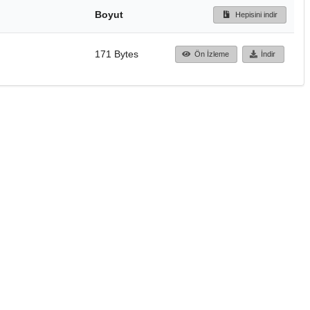
Boyut
Hepisini indir
171 Bytes
Ön İzleme
İndir
Başa dön
TÜBİTAK ULAKBİM
Ulusal Akademik Ağ v
Merkezi
Cahit Arf Bilgi Merke
© 2018 Tüm Hakları 