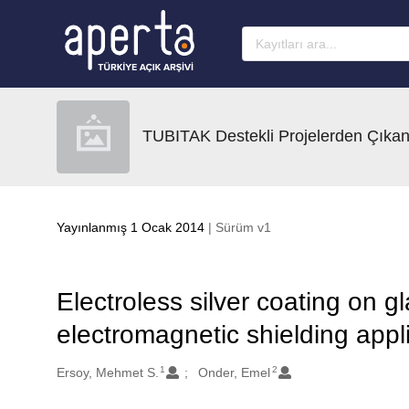
Ana sayfaya geç
TUBITAK Destekli Projelerden Çıkan
Yayınlanmış 1 Ocak 2014
| Sürüm v1
Electroless silver coating on gl
electromagnetic shielding appl
1
2
Oluşturanlar
Ersoy, Mehmet S.
Onder, Emel