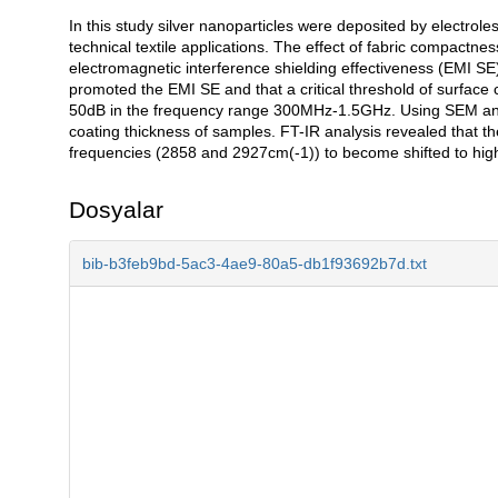
In this study silver nanoparticles were deposited by electroles
Açıklama
technical textile applications. The effect of fabric compactnes
electromagnetic interference shielding effectiveness (EMI SE
promoted the EMI SE and that a critical threshold of surface
50dB in the frequency range 300MHz-1.5GHz. Using SEM analy
coating thickness of samples. FT-IR analysis revealed that th
frequencies (2858 and 2927cm(-1)) to become shifted to hig
Dosyalar
bib-b3feb9bd-5ac3-4ae9-80a5-db1f93692b7d.txt