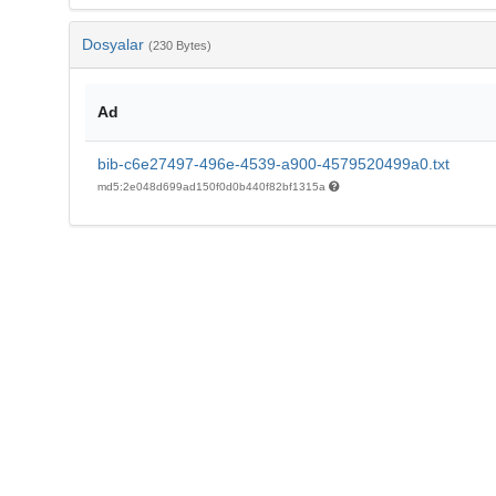
Dosyalar
(230 Bytes)
Ad
bib-c6e27497-496e-4539-a900-4579520499a0.txt
md5:2e048d699ad150f0d0b440f82bf1315a