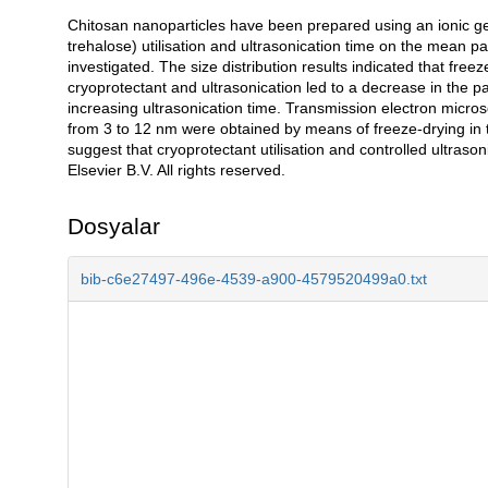
Chitosan nanoparticles have been prepared using an ionic gel
Açıklama
trehalose) utilisation and ultrasonication time on the mean part
investigated. The size distribution results indicated that free
cryoprotectant and ultrasonication led to a decrease in the pa
increasing ultrasonication time. Transmission electron micro
from 3 to 12 nm were obtained by means of freeze-drying in t
suggest that cryoprotectant utilisation and controlled ultrason
Elsevier B.V. All rights reserved.
Dosyalar
bib-c6e27497-496e-4539-a900-4579520499a0.txt