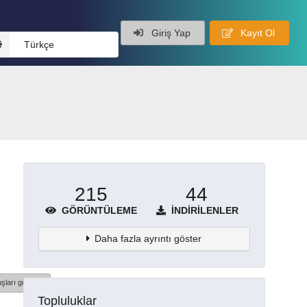
Giriş Yap
Kayıt Ol
Türkçe
215
44
GÖRÜNTÜLEME
İNDIRILENLER
Daha fazla ayrıntı göster
şları göster
Topluluklar