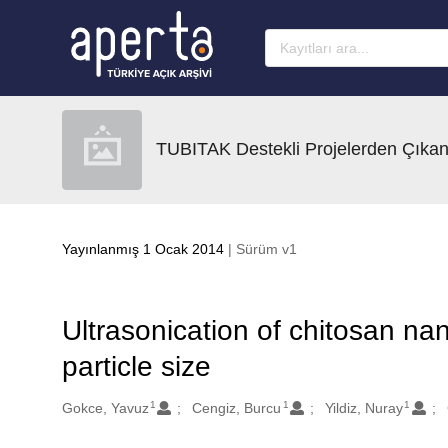
Ana sayfaya geç
TUBITAK Destekli Projelerden Çıkan
Yayınlanmış 1 Ocak 2014
| Sürüm v1
Ultrasonication of chitosan na
particle size
1
1
1
Oluşturanlar
Gokce, Yavuz
Cengiz, Burcu
Yildiz, Nuray