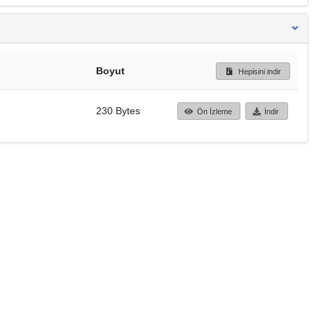
Boyut
Hepisini indir
230 Bytes
Ön İzleme
İndir
Başa dön
TÜBİTAK ULAKBİM
Ulusal Akademik Ağ v
Merkezi
Cahit Arf Bilgi Merke