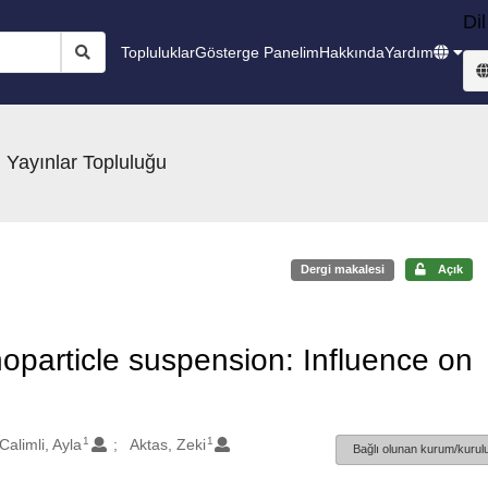
Dil
Topluluklar
Gösterge Panelim
Hakkında
Yardım
 Yayınlar Topluluğu
Dergi makalesi
Açık
noparticle suspension: Influence on
1
1
Calimli, Ayla
Aktas, Zeki
Bağlı olunan kurum/kurulu