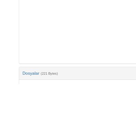
Dosyalar
(221 Bytes)
Ad
bib-6988251d-a2c4-4ce5-bbc1-bd31e01b4fab.txt
md5:3e4f973c7fa233bf4c80895feefbf7a7