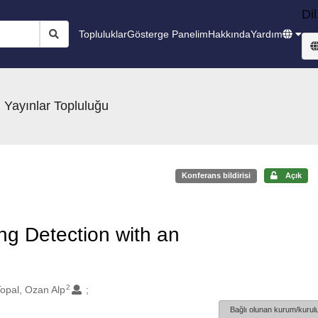
Dil
Topluluklar
Gösterge Panelim
Hakkında
Yardım
 Yayınlar Topluluğu
Konferans bildirisi
Açık
ing Detection with an
2
opal, Ozan Alp
Bağlı olunan kurum/kurulu