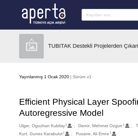
Ana sayfaya geç
TUBITAK Destekli Projelerden Çıkan
Yayınlanmış 1 Ocak 2020
| Sürüm v1
Efficient Physical Layer Spoof
Autoregressive Model
1
1
Oluşturanlar
Ulger, Oguzhan Kubilay
Demir, Mehmet Ozgun
T
2
1
Kurt, Gunes Karabulut
Pusane, Ali Emre