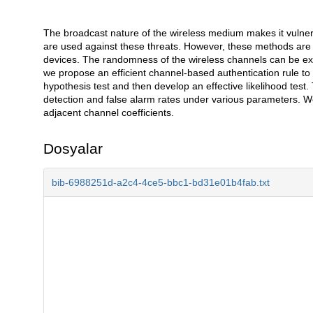
The broadcast nature of the wireless medium makes it vulnera
Açıklama
are used against these threats. However, these methods are
devices. The randomness of the wireless channels can be explo
we propose an efficient channel-based authentication rule to d
hypothesis test and then develop an effective likelihood test
detection and false alarm rates under various parameters. W
adjacent channel coefficients.
Dosyalar
bib-6988251d-a2c4-4ce5-bbc1-bd31e01b4fab.txt