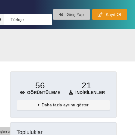
Giriş Yap
Kayıt Ol
Türkçe
56
21
GÖRÜNTÜLEME
İNDIRILENLER
Daha fazla ayrıntı göster
Topluluklar
şları göster