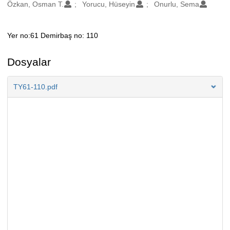
Oluşturanlar
Özkan, Osman T.
Yorucu, Hüseyin
Onurlu, Sema
Yer no:61 Demirbaş no: 110
Açıklama
Dosyalar
TY61-110.pdf