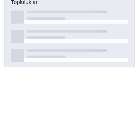
Topluluklar
Detaylar
Oluşturuldu
12 Mart 2021
Kaynak türü
Dergi makalesi
Haklar