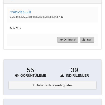
TY61-110.pdf
md5:410cb2cae630088add7f3a26c6dd2d87
5.6 MB
Ön İzleme
İndir
55
39
GÖRÜNTÜLEME
İNDIRILENLER
Daha fazla ayrıntı göster