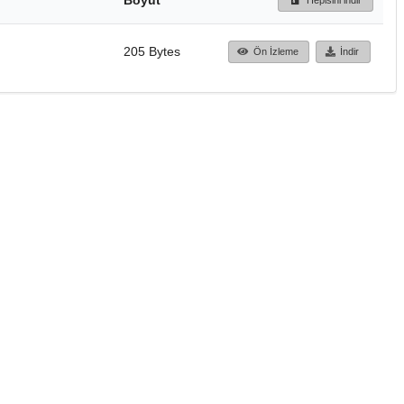
Hepisini indir
205 Bytes
Ön İzleme
İndir
Başa dön
TÜBİTAK ULAKBİM
Ulusal Akademik Ağ v
Merkezi
Cahit Arf Bilgi Merke
© 2018 Tüm Hakları 