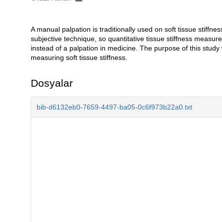
A manual palpation is traditionally used on soft tissue stiffnes
Açıklama
subjective technique, so quantitative tissue stiffness meas
instead of a palpation in medicine. The purpose of this stud
measuring soft tissue stiffness.
Dosyalar
bib-d6132eb0-7659-4497-ba05-0c6f973b22a0.txt