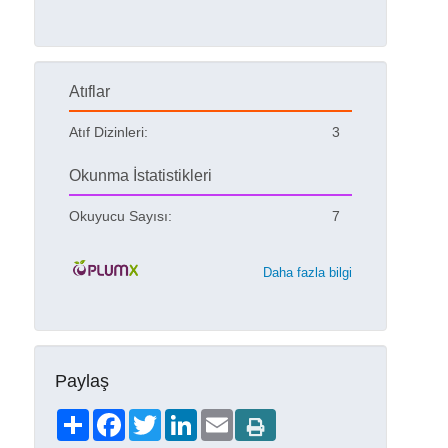
Atıflar
Atıf Dizinleri:
3
Okunma İstatistikleri
Okuyucu Sayısı:
7
Daha fazla bilgi
Paylaş
Share
Facebook
Twitter
LinkedIn
Email