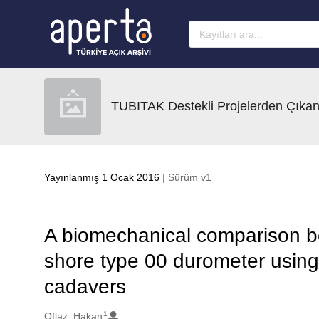
Ana sayfaya geç
TUBITAK Destekli Projelerden Çıkan
Yayınlanmış 1 Ocak 2016
| Sürüm v1
A biomechanical comparison be
shore type 00 durometer usin
cadavers
1
Oluşturanlar
Oflaz, Hakan