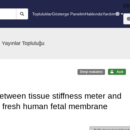
Dil
Topluluklar
Gösterge Panelim
Hakkında
Yardım
 Yayınlar Topluluğu
Dergi makalesi
Açık
tween tissue stiffness meter and
g fresh human fetal membrane