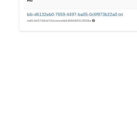
bib-d6132eb0-7659-4497-ba05-0c6f973b22a0.txt
md5:9d3749cb744ceeeefd4368490513056a