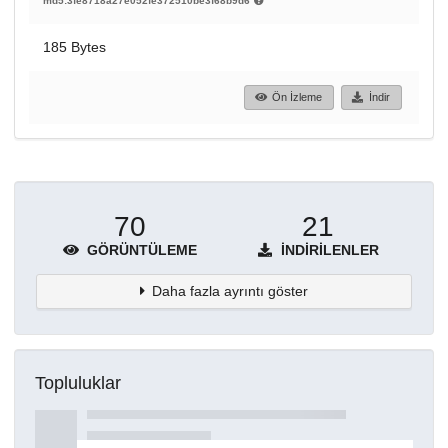
md5:3fe8718a27e052fe372510be3f68b9d6
185 Bytes
Ön İzleme
İndir
70
21
GÖRÜNTÜLEME
İNDIRILENLER
Daha fazla ayrıntı göster
Topluluklar