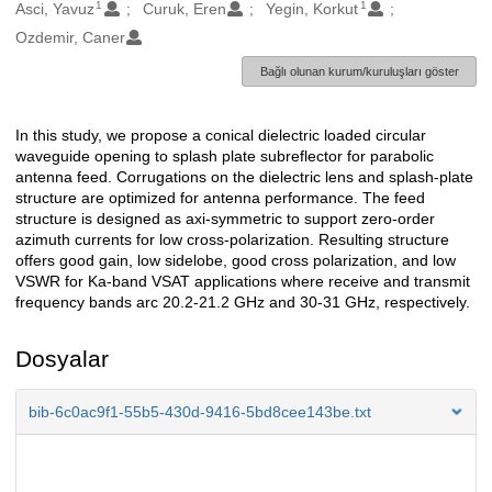
1
1
Oluşturanlar
Asci, Yavuz
Curuk, Eren
Yegin, Korkut
Ozdemir, Caner
Bağlı olunan kurum/kuruluşları göster
In this study, we propose a conical dielectric loaded circular
Açıklama
waveguide opening to splash plate subreflector for parabolic
antenna feed. Corrugations on the dielectric lens and splash-plate
structure are optimized for antenna performance. The feed
structure is designed as axi-symmetric to support zero-order
azimuth currents for low cross-polarization. Resulting structure
offers good gain, low sidelobe, good cross polarization, and low
VSWR for Ka-band VSAT applications where receive and transmit
frequency bands arc 20.2-21.2 GHz and 30-31 GHz, respectively.
Dosyalar
bib-6c0ac9f1-55b5-430d-9416-5bd8cee143be.txt