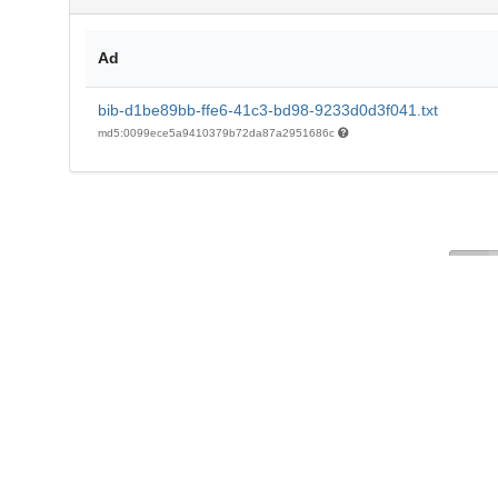
Ad
bib-d1be89bb-ffe6-41c3-bd98-9233d0d3f041.txt
md5:0099ece5a9410379b72da87a2951686c