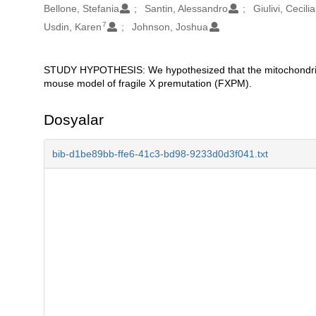
Bellone, Stefania
Santin, Alessandro
Giulivi, Cecilia
7
Usdin, Karen
Johnson, Joshua
STUDY HYPOTHESIS: We hypothesized that the mitochondria o
Açıklama
mouse model of fragile X premutation (FXPM).
Dosyalar
bib-d1be89bb-ffe6-41c3-bd98-9233d0d3f041.txt