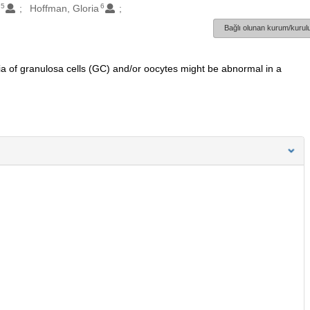
5
6
Hoffman, Gloria
Bağlı olunan kurum/kurulu
f granulosa cells (GC) and/or oocytes might be abnormal in a