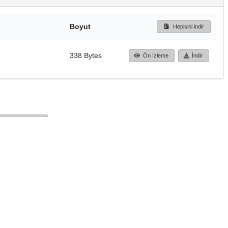
Boyut
Hepisini indir
338 Bytes
Ön İzleme
İndir
Başa dön
TÜBİTAK ULAKBİM
Ulusal Akademik Ağ v
Merkezi
Cahit Arf Bilgi Merke
© 2018 Tüm Hakları 