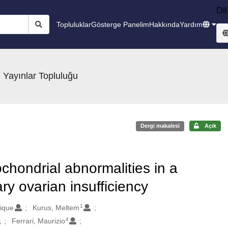
Dil
Topluluklar
Gösterge Panelim
Hakkında
Yardım
 Yayınlar Topluluğu
Dergi makalesi
Açık
chondrial abnormalities in a
ry ovarian insufficiency
1
ique
Kurus, Meltem
4
Ferrari, Maurizio