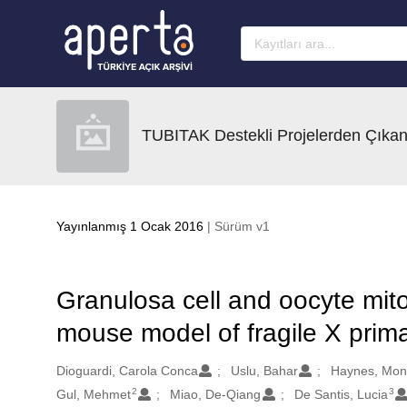
Ana sayfaya geç
TUBITAK Destekli Projelerden Çıkan
Yayınlanmış 1 Ocak 2016
| Sürüm v1
Granulosa cell and oocyte mito
mouse model of fragile X prima
Oluşturanlar
Dioguardi, Carola Conca
Uslu, Bahar
Haynes, Mon
2
3
Gul, Mehmet
Miao, De-Qiang
De Santis, Lucia