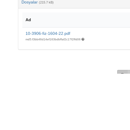
Dosyalar
(215.7 kB)
Ad
10-3906-fiz-1604-22.pdf
md5:f3bb46d14ef163bdbffaf2c17f2ffd06