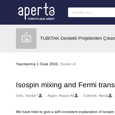
Ana sayfaya geç
TUBITAK Destekli Projelerden Çıkan
Yayınlanmış 1 Ocak 2016
| Sürüm v1
Isospin mixing and Fermi trans
1
Oluşturanlar
Unlu, Serdar
Aygor, Hasan Ali
Cakmak, Necla
We have tried to give a self-consistent explanation of isosp
Açıklama