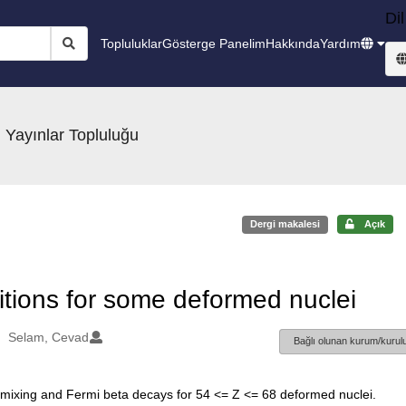
Dil
Topluluklar
Gösterge Panelim
Hakkında
Yardım
 Yayınlar Topluluğu
Dergi makalesi
Açık
itions for some deformed nuclei
Selam, Cevad
Bağlı olunan kurum/kurulu
in mixing and Fermi beta decays for 54 <= Z <= 68 deformed nuclei.