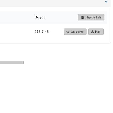
Boyut
Hepisini indir
215.7 kB
Ön İzleme
İndir
Başa dön
TÜBİTAK ULAKBİM
Ulusal Akademik Ağ v
Merkezi
Cahit Arf Bilgi Merke
© 2018 Tüm Hakları 