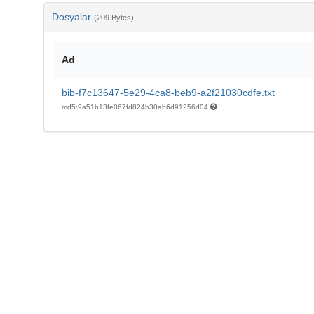
Dosyalar
(209 Bytes)
Ad
bib-f7c13647-5e29-4ca8-beb9-a2f21030cdfe.txt
md5:9a51b13fe067fd824b30ab6d91256d04