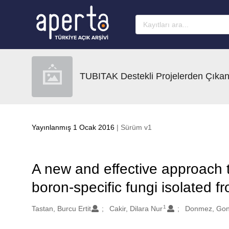
Ana sayfaya geç
TUBITAK Destekli Projelerden Çıkan
Yayınlanmış 1 Ocak 2016
| Sürüm v1
A new and effective approach 
boron-specific fungi isolated 
1
Oluşturanlar
Tastan, Burcu Ertit
Cakir, Dilara Nur
Donmez, Gon