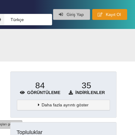
Giriş Yap
Kayıt Ol
Türkçe
84
35
GÖRÜNTÜLEME
İNDIRILENLER
Daha fazla ayrıntı göster
şları göster
Topluluklar