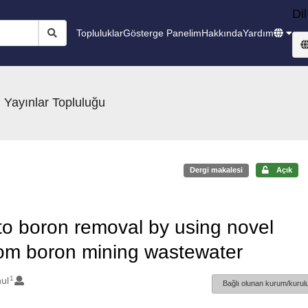
Dil
Topluluklar
Gösterge Panelim
Hakkında
Yardım
 Yayınlar Topluluğu
Dergi makalesi
Açık
to boron removal by using novel
from boron mining wastewater
1
ul
Bağlı olunan kurum/kurulu