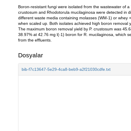
Boron-resistant fungi were isolated from the wastewater of a 
Açıklama
crustosum and Rhodotorula mucilaginosa were detected in d
different waste media containing molasses (WM-1) or whey +
when scaled up. Both isolates achieved high boron removal 
The maximum boron removal yield by P. crustosum was 45.68%
38.97% at 42.76 mg l(-1) boron for R. mucilaginosa, which s
from the effluents.
Dosyalar
bib-f7c13647-5e29-4ca8-beb9-a2f21030cdfe.txt