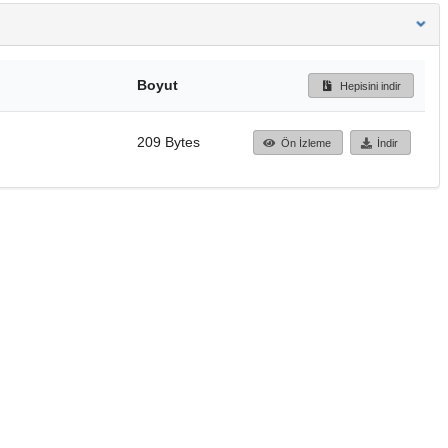
Boyut
Hepisini indir
209 Bytes
Ön İzleme
İndir
Başa dön
TÜBİTAK ULAKBİM
Ulusal Akademik Ağ v
Merkezi
Cahit Arf Bilgi Merke