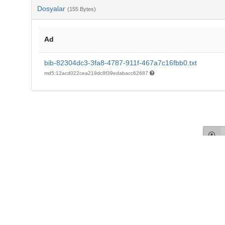
Dosyalar
(155 Bytes)
Ad
bib-82304dc3-3fa8-4787-911f-467a7c16fbb0.txt
md5:12acd022cea219dc8f39edabacc62687