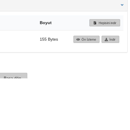
Boyut
Hepisini indir
155 Bytes
Ön İzleme
İndir
Başa dön
TÜBİTAK ULAKBİM
Ulusal Akademik Ağ v
Merkezi
Cahit Arf Bilgi Merke
© 2018 Tüm Hakları 