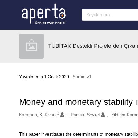
Ana sayfaya geç
TUBITAK Destekli Projelerden Çıkan
Yayınlanmış 1 Ocak 2020
| Sürüm v1
Money and monetary stability 
1
Oluşturanlar
Karaman, K. Kivanc
Pamuk, Sevket
Yildirim-Kara
This paper investigates the determinants of monetary stabilit
Açıklama