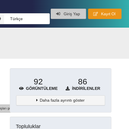
Giriş Yap
Kayıt Ol
Türkçe
92
86
GÖRÜNTÜLEME
İNDIRILENLER
Daha fazla ayrıntı göster
şları göster
Topluluklar