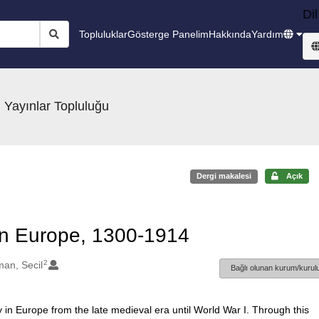
Dil
Topluluklar
Gösterge Panelim
Hakkında
Yardım
 Yayınlar Topluluğu
Dergi makalesi
Açık
in Europe, 1300-1914
2
man, Secil
Bağlı olunan kurum/kurulu
y in Europe from the late medieval era until World War I. Through this