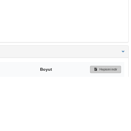
Boyut
Hepisini indir
283 Bytes
Ön İzleme
İndir
Başa dön