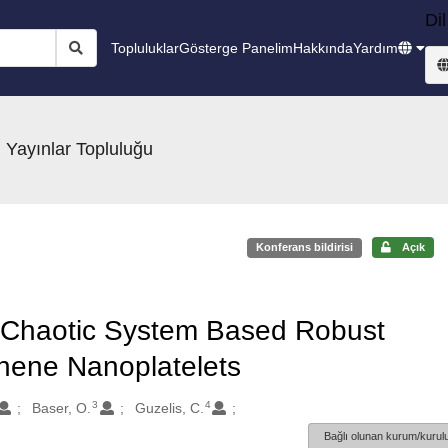
Dil
Topluluklar
Gösterge Panelim
Hakkında
Yardım
 Yayınlar Topluluğu
Konferans bildirisi
Açık
 Chaotic System Based Robust
phene Nanoplatelets
3
4
Baser, O.
Guzelis, C.
Bağlı olunan kurum/kurulu