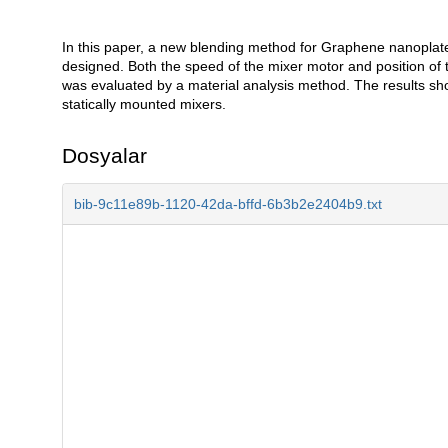
In this paper, a new blending method for Graphene nanoplate
Açıklama
designed. Both the speed of the mixer motor and position of
was evaluated by a material analysis method. The results s
statically mounted mixers.
Dosyalar
bib-9c11e89b-1120-42da-bffd-6b3b2e2404b9.txt