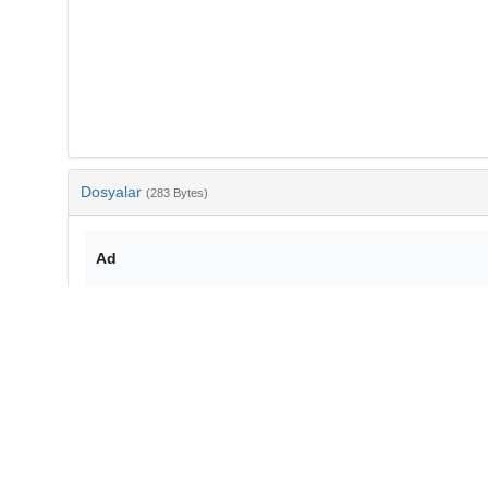
Dosyalar
(283 Bytes)
Ad
bib-9c11e89b-1120-42da-bffd-6b3b2e2404b9.txt
md5:c47864a175280fcd17a55fef66d59b75