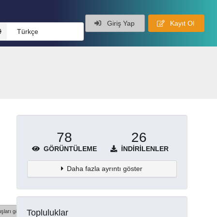
Giriş Yap
Kayıt Ol
Türkçe
78
26
GÖRÜNTÜLEME
İNDIRILENLER
Daha fazla ayrıntı göster
Topluluklar
şları göster