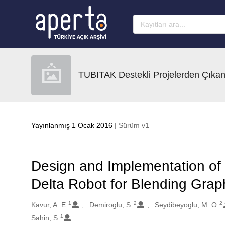
Ana sayfaya geç
TUBITAK Destekli Projelerden Çıkan
Yayınlanmış 1 Ocak 2016
| Sürüm v1
Design and Implementation of
Delta Robot for Blending Gra
1
2
2
Oluşturanlar
Kavur, A. E.
Demiroglu, S.
Seydibeyoglu, M. O.
1
Sahin, S.