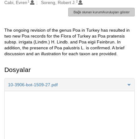
1
2
Oluşturanlar
Cabi, Evren
Soreng, Robert J.
Bağlı olunan kurum/kuruluşları göster
The ongoing revision of the genus Poa in Turkey has resulted in
Açıklama
two new Poa records for the Flora of Turkey as Poa pratensis
subsp. irrigata (Lindm.) H. Lindb. and Poa eigii Feinbrun. In
addition, the presence of Poa palustris L. is confirmed. A brief
discussion and an illustration for each taxon are provided.
Dosyalar
10-3906-bot-1509-27.pdf