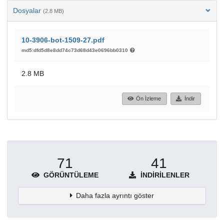
Dosyalar
(2.8 MB)
10-3906-bot-1509-27.pdf
md5:dfd5d8e8dd74c73d68d43e0696bb0310
2.8 MB
Ön İzleme
İndir
71
41
GÖRÜNTÜLEME
İNDIRILENLER
Daha fazla ayrıntı göster