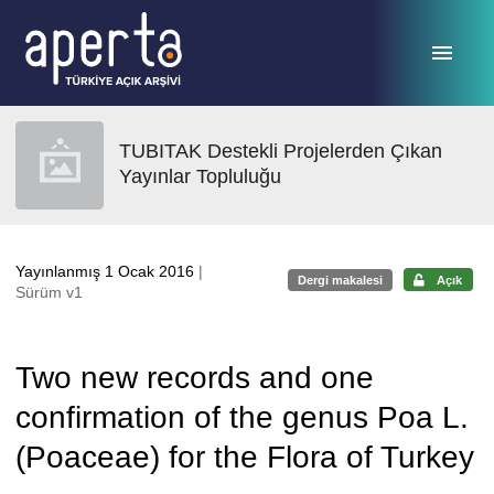
Ana sayfaya geç
TUBITAK Destekli Projelerden Çıkan
Yayınlar Topluluğu
Yayınlanmış 1 Ocak 2016
|
Dergi makalesi
Açık
Sürüm v1
Two new records and one
confirmation of the genus Poa L.
(Poaceae) for the Flora of Turkey