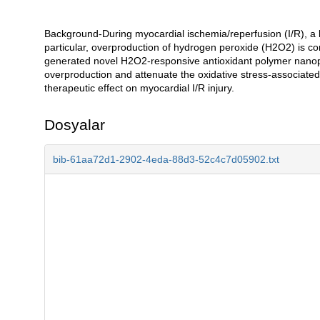
Background-During myocardial ischemia/reperfusion (I/R), a 
Açıklama
particular, overproduction of hydrogen peroxide (H2O2) is c
generated novel H2O2-responsive antioxidant polymer nanopa
overproduction and attenuate the oxidative stress-associated 
therapeutic effect on myocardial I/R injury.
Dosyalar
bib-61aa72d1-2902-4eda-88d3-52c4c7d05902.txt