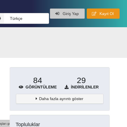
Giriş Yap
Kayıt Ol
Türkçe
84
29
GÖRÜNTÜLEME
İNDIRILENLER
Daha fazla ayrıntı göster
Topluluklar
şları göster