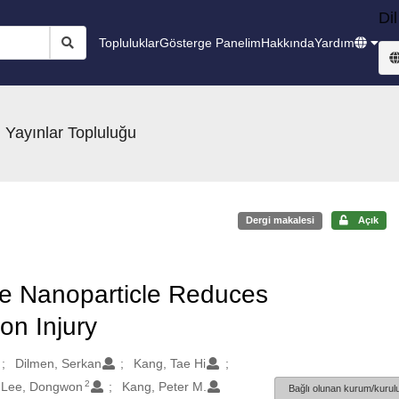
Dil
Topluluklar
Gösterge Panelim
Hakkında
Yardım
 Yayınlar Topluluğu
Dergi makalesi
Açık
e Nanoparticle Reduces
on Injury
Dilmen, Serkan
Kang, Tae Hi
2
Lee, Dongwon
Kang, Peter M.
Bağlı olunan kurum/kurulu