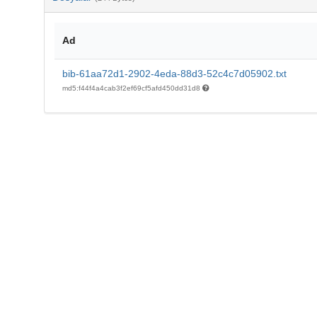
Ad
bib-61aa72d1-2902-4eda-88d3-52c4c7d05902.txt
md5:f44f4a4cab3f2ef69cf5afd450dd31d8