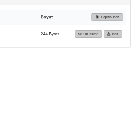
Boyut
Hepisini indir
244 Bytes
Ön İzleme
İndir
Başa dön
TÜBİTAK ULAKBİM
Ulusal Akademik Ağ v
Merkezi
Cahit Arf Bilgi Merke
© 2018 Tüm Hakları 