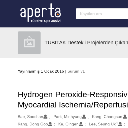
Ana sayfaya geç
TUBITAK Destekli Projelerden Çıkan
Yayınlanmış 1 Ocak 2016
| Sürüm v1
Hydrogen Peroxide-Responsiv
Myocardial Ischemia/Reperfusi
Oluşturanlar
Bae, Soochan
Park, Minhyung
Kang, Changsun
1
Kang, Dong Goo
Ke, Qingen
Lee, Seung Uk