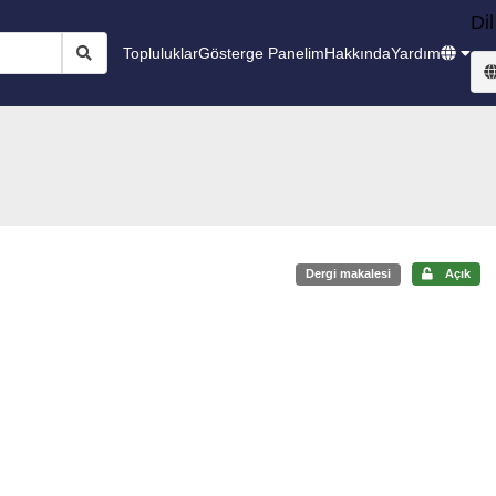
Dil
Topluluklar
Gösterge Panelim
Hakkında
Yardım
Dergi makalesi
Açık