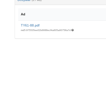
(6.7 MB)
Ad
TY61-88.pdf
md5:975535ee02b6688ecf4a605a60758a7d