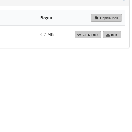
Boyut
Hepisini indir
6.7 MB
Ön İzleme
İndir
Başa dön
TÜBİTAK ULAKBİM
Ulusal Akademik Ağ v
Merkezi
Cahit Arf Bilgi Merke
© 2018 Tüm Hakları 