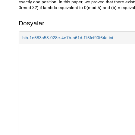
exactly one position. In this paper, we proved that there exists
0(mod 32) if lambda equivalent to 0(mod 5) and (b) n equival
Dosyalar
bib-1e583a53-028e-4e7b-a61d-f15fcf90f64a.txt