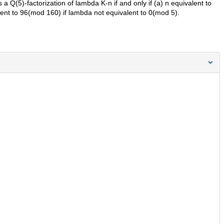
 a Q(5)-factorization of lambda K-n if and only if (a) n equivalent to
ent to 96(mod 160) if lambda not equivalent to 0(mod 5).