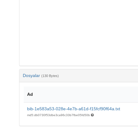
Dosyalar
(130 Bytes)
Ad
bib-1e583a53-028e-4e7b-a61d-f15fcf90f64a.txt
md5:db0730f53dbe3ca96c33b7fbe05fd50b