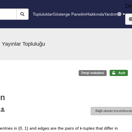
Dil
Topluluklar
Gösterge Panelim
Hakkında
Yardım
 Yayınlar Topluluğu
Dergi makalesi
Açık
-n
1
Bağlı olunan kurum/kurulu
ntries in {0, 1} and edges are the pairs of k-tuples that differ in