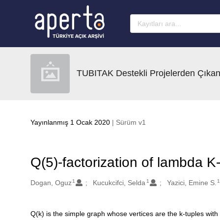
Ana sayfaya geç
TUBITAK Destekli Projelerden Çıkan
Yayınlanmış 1 Ocak 2020
| Sürüm v1
Q(5)-factorization of lambda K
1
1
Oluşturanlar
Dogan, Oguz
Kucukcifci, Selda
Yazici, Emine S.
Q(k) is the simple graph whose vertices are the k-tuples with e
Açıklama