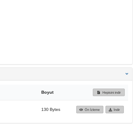
Boyut
Hepisini indir
130 Bytes
Ön İzleme
İndir