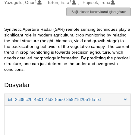
1
2
Oluşturanlar
Yuzugullu, Onur
Erten, Esra
Hajnsek, Irena
Bağlı olunan kurum/kuruluşları göster
Synthetic Aperture Radar (SAR) remote sensing techniques play a
Açıklama
significant role in modern agricultural crop monitoring by relating
the plant structure (height, biomass, yield and growth-stage) to
the backscattering behavior of the vegetative canopy. The current
trend in crop monitoring is towards precision agriculture, which
needs detailed morphology information. By predicting the physical
structure, one can just determine the under and overgrowth
conditions.
Dosyalar
bib-2c38fc2b-4501-4fd2-8be0-35921d20b1da.txt