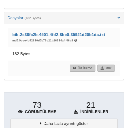
Dosyalar
(182 Bytes)
bib-2c38fc2b-4501-4fd2-8be0-35921d20b1da.txt
md5:9cee4d42630d5b73c21b26334a4f46a8
182 Bytes
Ön İzleme
İndir
73
21
GÖRÜNTÜLEME
İNDIRILENLER
Daha fazla ayrıntı göster