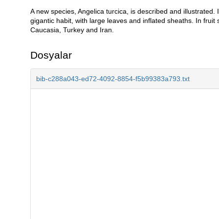
A new species, Angelica turcica, is described and illustrated. I
Açıklama
gigantic habit, with large leaves and inflated sheaths. In fru
Caucasia, Turkey and Iran.
Dosyalar
bib-c288a043-ed72-4092-8854-f5b99383a793.txt