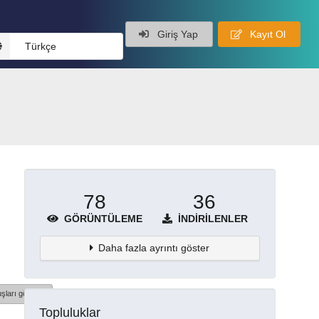
Giriş Yap
Kayıt Ol
Türkçe
78
36
GÖRÜNTÜLEME
İNDIRILENLER
Daha fazla ayrıntı göster
şları göster
Topluluklar