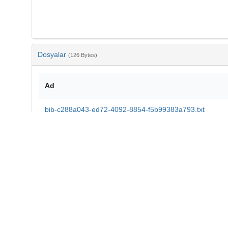
Dosyalar
(126 Bytes)
Ad
bib-c288a043-ed72-4092-8854-f5b99383a793.txt
md5:2604fcb4b126b180ff88169cc5515eb8