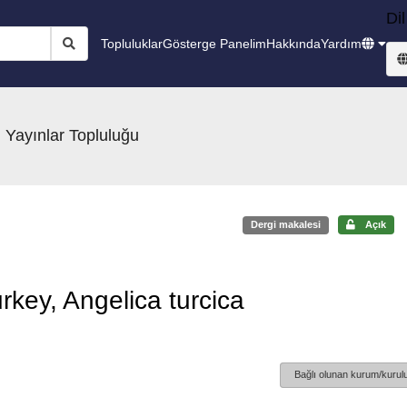
Dil
Topluluklar
Gösterge Panelim
Hakkında
Yardım
 Yayınlar Topluluğu
Dergi makalesi
Açık
rkey, Angelica turcica
Bağlı olunan kurum/kurulu