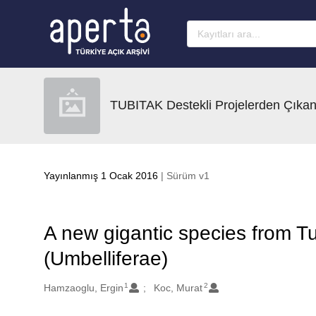
Ana sayfaya geç
TUBITAK Destekli Projelerden Çıkan
Yayınlanmış 1 Ocak 2016
| Sürüm v1
A new gigantic species from Tu
(Umbelliferae)
1
2
Oluşturanlar
Hamzaoglu, Ergin
Koc, Murat