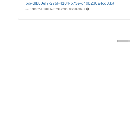
bib-dfb80ef7-275f-4184-b73e-d49b238a4cd3.txt
md5:3f482dd289cbd87349205c8f750c36d7