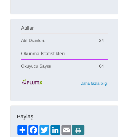
Atıflar
Atıf Dizinleri:
24
Okunma İstatistikleri
Okuyucu Sayısı:
64
Daha fazla bilgi
Paylaş
Share
Facebook
Twitter
LinkedIn
Email