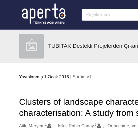
Ana sayfaya geç
TUBITAK Destekli Projelerden Çıkan
Yayınlanmış 1 Ocak 2016
| Sürüm v1
Clusters of landscape charact
characterisation: A study from 
1
2
Oluşturanlar
Atik, Meryem
Isikli, Rabia Canay
Ortacesme, Vel