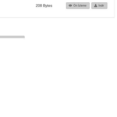
208 Bytes
Ön İzleme
İndir
Başa dön
TÜBİTAK ULAKBİM
Ulusal Akademik Ağ v
Merkezi
Cahit Arf Bilgi Merke
© 2018 Tüm Hakları 