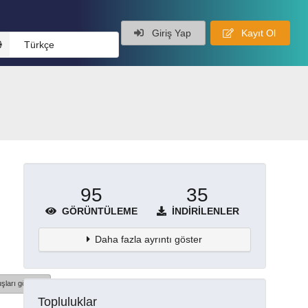
Giriş Yap
Kayıt Ol
Türkçe
95
35
GÖRÜNTÜLEME
İNDIRILENLER
Daha fazla ayrıntı göster
şları göster
Topluluklar