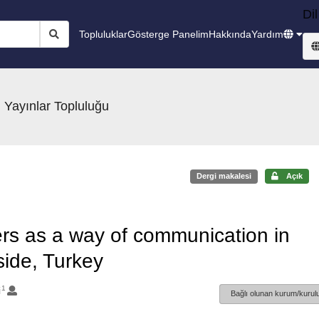
Dil
Topluluklar
Gösterge Panelim
Hakkında
Yardım
 Yayınlar Topluluğu
Dergi makalesi
Açık
ers as a way of communication in
side, Turkey
1
i
Bağlı olunan kurum/kurulu