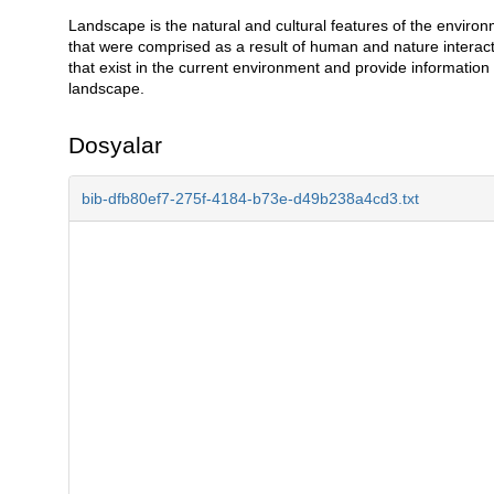
Landscape is the natural and cultural features of the environ
Açıklama
that were comprised as a result of human and nature interac
that exist in the current environment and provide information
landscape.
Dosyalar
bib-dfb80ef7-275f-4184-b73e-d49b238a4cd3.txt