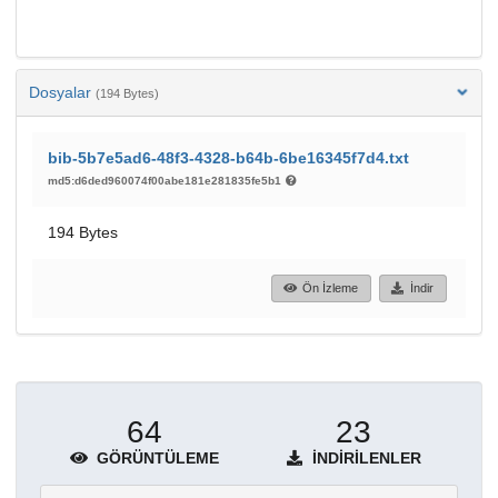
Dosyalar
(194 Bytes)
bib-5b7e5ad6-48f3-4328-b64b-6be16345f7d4.txt
md5:d6ded960074f00abe181e281835fe5b1
194 Bytes
Ön İzleme
İndir
64
23
GÖRÜNTÜLEME
İNDIRILENLER