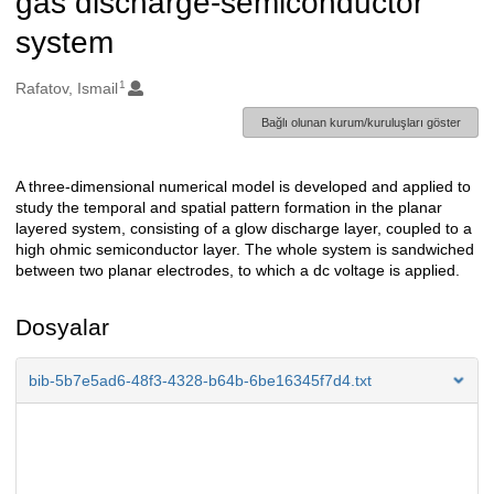
gas discharge-semiconductor
system
1
Oluşturanlar
Rafatov, Ismail
Bağlı olunan kurum/kuruluşları göster
A three-dimensional numerical model is developed and applied to
Açıklama
study the temporal and spatial pattern formation in the planar
layered system, consisting of a glow discharge layer, coupled to a
high ohmic semiconductor layer. The whole system is sandwiched
between two planar electrodes, to which a dc voltage is applied.
Dosyalar
bib-5b7e5ad6-48f3-4328-b64b-6be16345f7d4.txt