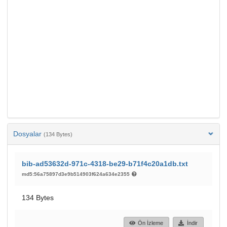
Dosyalar
(134 Bytes)
bib-ad53632d-971c-4318-be29-b71f4c20a1db.txt
md5:56a75897d3e9b514903f624a634e2355
134 Bytes
Ön İzleme
İndir