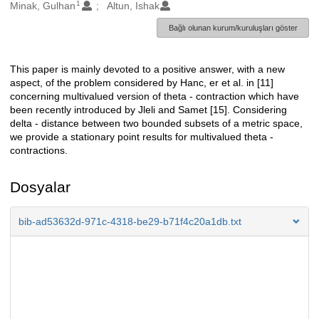
1
Oluşturanlar
Minak, Gulhan
Altun, Ishak
Bağlı olunan kurum/kuruluşları göster
This paper is mainly devoted to a positive answer, with a new
Açıklama
aspect, of the problem considered by Hanc, er et al. in [11]
concerning multivalued version of theta - contraction which have
been recently introduced by Jleli and Samet [15]. Considering
delta - distance between two bounded subsets of a metric space,
we provide a stationary point results for multivalued theta -
contractions.
Dosyalar
bib-ad53632d-971c-4318-be29-b71f4c20a1db.txt