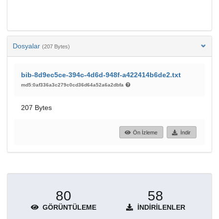
Dosyalar
(207 Bytes)
bib-8d9ec5ce-394c-4d6d-948f-a422414b6de2.txt
md5:0af336a3c279c0cd36d64a52a6a2dbfa
207 Bytes
Ön İzleme
İndir
80
58
GÖRÜNTÜLEME
İNDIRILENLER