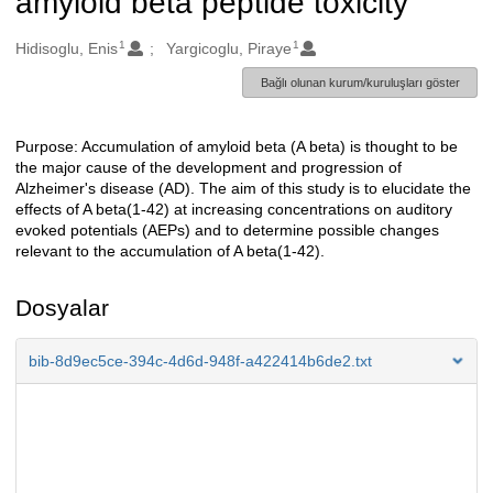
amyloid beta peptide toxicity
1
1
Oluşturanlar
Hidisoglu, Enis
Yargicoglu, Piraye
Bağlı olunan kurum/kuruluşları göster
Purpose: Accumulation of amyloid beta (A beta) is thought to be
Açıklama
the major cause of the development and progression of
Alzheimer's disease (AD). The aim of this study is to elucidate the
effects of A beta(1-42) at increasing concentrations on auditory
evoked potentials (AEPs) and to determine possible changes
relevant to the accumulation of A beta(1-42).
Dosyalar
bib-8d9ec5ce-394c-4d6d-948f-a422414b6de2.txt