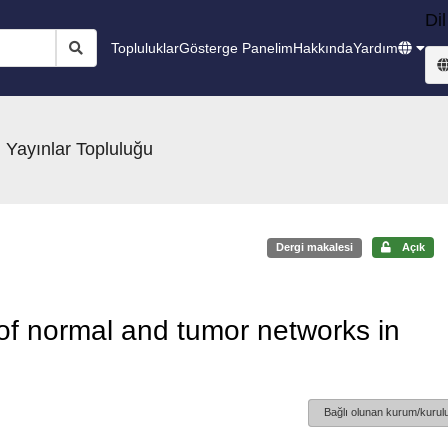
Dil
Topluluklar
Gösterge Panelim
Hakkında
Yardım
 Yayınlar Topluluğu
Dergi makalesi
Açık
of normal and tumor networks in
Bağlı olunan kurum/kurulu