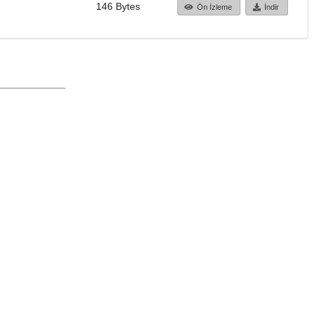
146 Bytes
Ön İzleme
İndir
Başa dön
TÜBİTAK ULAKBİM
Ulusal Akademik Ağ v
Merkezi
Cahit Arf Bilgi Merke
© 2018 Tüm Hakları 