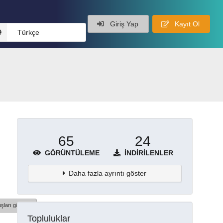
Giriş Yap
Kayıt Ol
Türkçe
65
24
GÖRÜNTÜLEME
İNDIRILENLER
Daha fazla ayrıntı göster
şları göster
Topluluklar