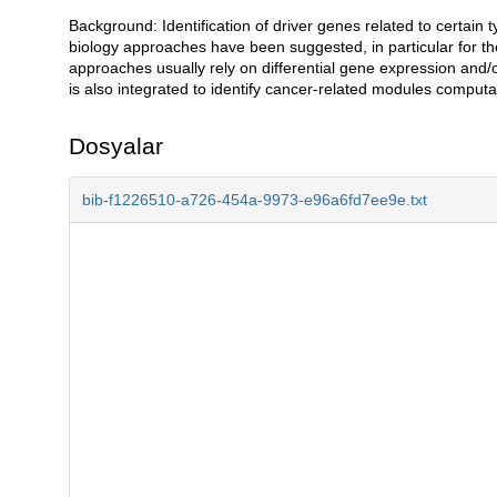
Background: Identification of driver genes related to certain 
Açıklama
biology approaches have been suggested, in particular for th
approaches usually rely on differential gene expression and/
is also integrated to identify cancer-related modules computat
Dosyalar
bib-f1226510-a726-454a-9973-e96a6fd7ee9e.txt