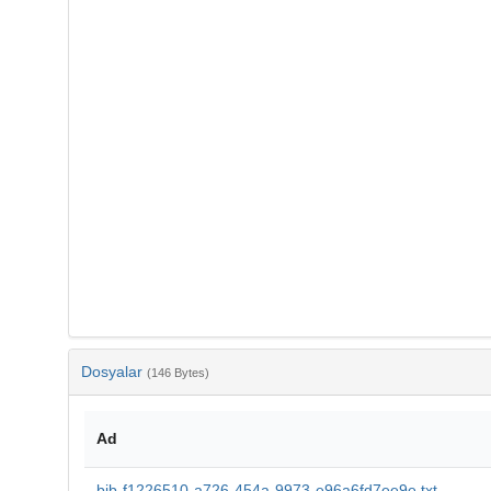
Dosyalar
(146 Bytes)
Ad
bib-f1226510-a726-454a-9973-e96a6fd7ee9e.txt