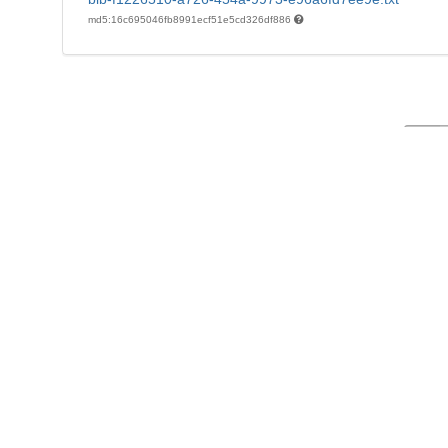
md5:16c695046fb8991ecf51e5cd326df886