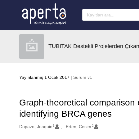
Ana sayfaya geç
TUBITAK Destekli Projelerden Çıkan
Yayınlanmış 1 Ocak 2017
| Sürüm v1
Graph-theoretical comparison 
identifying BRCA genes
1
2
Oluşturanlar
Dopazo, Joaquin
Erten, Cesim