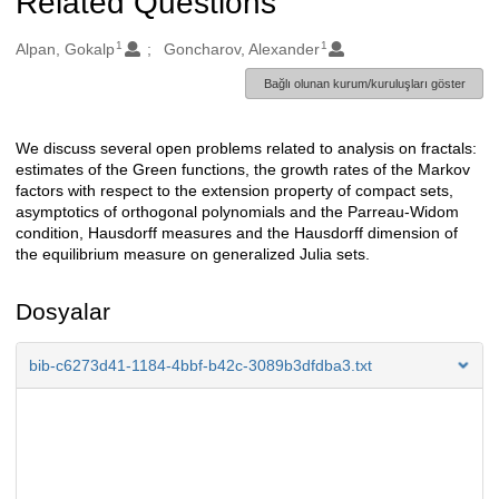
Related Questions
1
1
Oluşturanlar
Alpan, Gokalp
Goncharov, Alexander
Bağlı olunan kurum/kuruluşları göster
We discuss several open problems related to analysis on fractals:
Açıklama
estimates of the Green functions, the growth rates of the Markov
factors with respect to the extension property of compact sets,
asymptotics of orthogonal polynomials and the Parreau-Widom
condition, Hausdorff measures and the Hausdorff dimension of
the equilibrium measure on generalized Julia sets.
Dosyalar
bib-c6273d41-1184-4bbf-b42c-3089b3dfdba3.txt