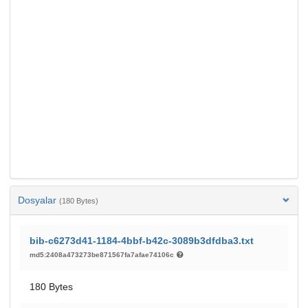
Dosyalar
(180 Bytes)
bib-c6273d41-1184-4bbf-b42c-3089b3dfdba3.txt
md5:2408a473273be871567fa7afae74106c
180 Bytes