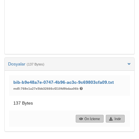
Dosyalar
(137 Bytes)
bib-b9e48a7e-0747-4b96-ac3c-9c69803cfa09.txt
md5:768e1a27e5bb32666cf210fd9bdaa06b
137 Bytes
Ön İzleme
İndir