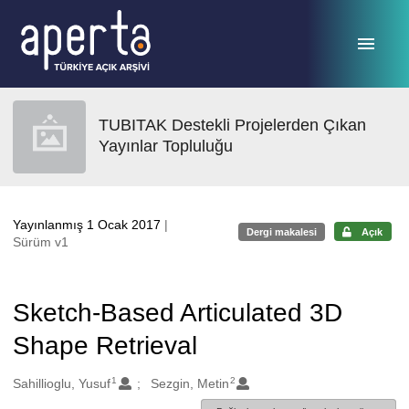
Ana sayfaya geç
TUBITAK Destekli Projelerden Çıkan
Yayınlar Topluluğu
Yayınlanmış 1 Ocak 2017
|
Dergi makalesi
Açık
Sürüm v1
Sketch-Based Articulated 3D
Shape Retrieval
1
2
Oluşturanlar
Sahillioglu, Yusuf
Sezgin, Metin