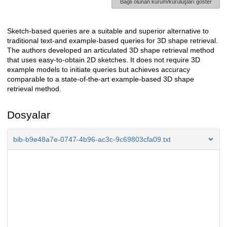
Bağlı olunan kurum/kuruluşları göster
Sketch-based queries are a suitable and superior alternative to
Açıklama
traditional text-and example-based queries for 3D shape retrieval.
The authors developed an articulated 3D shape retrieval method
that uses easy-to-obtain 2D sketches. It does not require 3D
example models to initiate queries but achieves accuracy
comparable to a state-of-the-art example-based 3D shape
retrieval method.
Dosyalar
bib-b9e48a7e-0747-4b96-ac3c-9c69803cfa09.txt