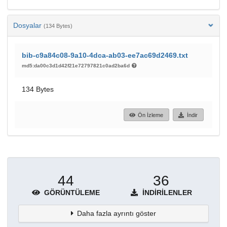
Dosyalar
(134 Bytes)
bib-c9a84c08-9a10-4dca-ab03-ee7ac69d2469.txt
md5:da00c3d1d42f21e72797821c0ad2ba6d
134 Bytes
Ön İzleme
İndir
44
36
GÖRÜNTÜLEME
İNDIRILENLER
Daha fazla ayrıntı göster