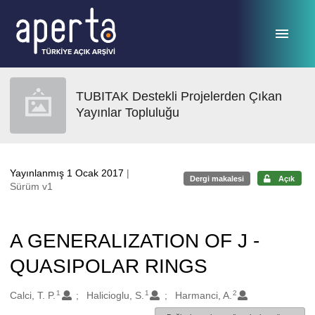
Ana sayfaya geç
TUBITAK Destekli Projelerden Çıkan
Yayınlar Topluluğu
Yayınlanmış 1 Ocak 2017
|
Dergi makalesi
Açık
Sürüm v1
A GENERALIZATION OF J -
QUASIPOLAR RINGS
1
1
2
Oluşturanlar
Calci, T. P.
Halicioglu, S.
Harmanci, A.