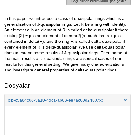
Bağlı olunan kurum/kuruluşları göster
In this paper we introduce a class of quasipolar rings which is a
Açıklama
generalization of J-quasipolar rings. Let R be a ring with identity.
An element a is an element of R is called delta-quasipolar if there
exists p(2) = p is an element of comm(2)(a) such that a + p is
contained in delta(R), and the ring R is called delta-quasipolar if
every element of R is delta-quasipolar. We use delta-quasipolar
rings to extend some results of J-quasipolar rings. Then some of
the main results of J-quasipolar rings are special cases of our
results for this general setting. We give many characterizations
and investigate general properties of delta-quasipolar rings.
Dosyalar
bib-c9a84c08-9a10-4dca-ab03-ee7ac69d2469.txt