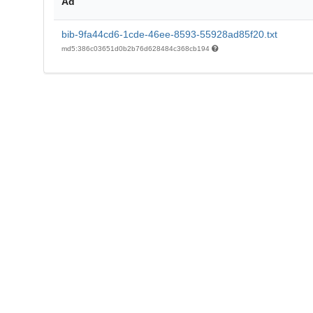
Ad
bib-9fa44cd6-1cde-46ee-8593-55928ad85f20.txt
md5:386c03651d0b2b76d628484c368cb194