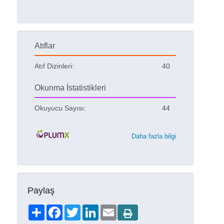
Atıflar
Atıf Dizinleri:
40
Okunma İstatistikleri
Okuyucu Sayısı:
44
Daha fazla bilgi
Paylaş
Share
Facebook
Twitter
LinkedIn
Email