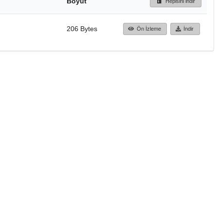
Boyut
Hepisini indir
206 Bytes
Ön İzleme
İndir
Başa dön
TÜBİTAK ULAKBİM
Ulusal Akademik Ağ v
Merkezi
Cahit Arf Bilgi Merke
© 2018 Tüm Hakları 