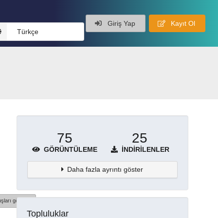
Giriş Yap
Kayıt Ol
Türkçe
75
25
GÖRÜNTÜLEME
İNDIRILENLER
Daha fazla ayrıntı göster
şları göster
Topluluklar