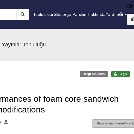
Dil
Topluluklar
Gösterge Panelim
Hakkında
Yardım
 Yayınlar Topluluğu
Dergi makalesi
Açık
ormances of foam core sandwich
odifications
3
a
Bağlı olunan kurum/kurulu