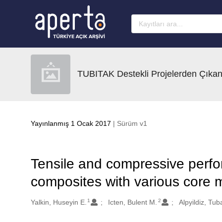
Ana sayfaya geç
TUBITAK Destekli Projelerden Çıkan
Yayınlanmış 1 Ocak 2017
| Sürüm v1
Tensile and compressive perf
composites with various core m
1
2
Oluşturanlar
Yalkin, Huseyin E.
Icten, Bulent M.
Alpyildiz, Tub