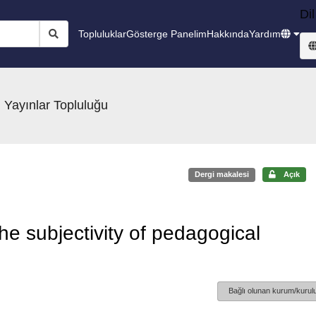
Dil
Topluluklar
Gösterge Panelim
Hakkında
Yardım
 Yayınlar Topluluğu
Dergi makalesi
Açık
he subjectivity of pedagogical
Bağlı olunan kurum/kurulu