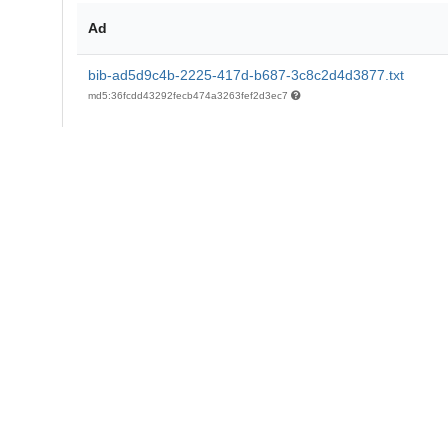
Ad
bib-ad5d9c4b-2225-417d-b687-3c8c2d4d3877.txt
md5:36fcdd43292fecb474a3263fef2d3ec7