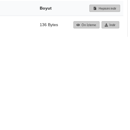
Boyut
Hepisini indir
136 Bytes
Ön İzleme
İndir
Başa dön
TÜBİTAK ULAKBİM
Ulusal Akademik Ağ v
Merkezi
Cahit Arf Bilgi Merke
© 2018 Tüm Hakları 