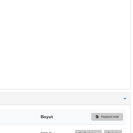
Boyut
Hepisini indir