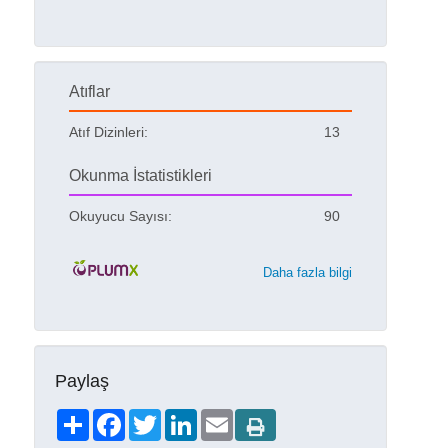
Atıflar
Atıf Dizinleri:
13
Okunma İstatistikleri
Okuyucu Sayısı:
90
Daha fazla bilgi
Paylaş
Share
Facebook
Twitter
LinkedIn
Email