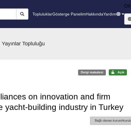
Dil
Topluluklar
Gösterge Panelim
Hakkında
Yardım
 Yayınlar Topluluğu
Dergi makalesi
Açık
alliances on innovation and firm
yacht-building industry in Turkey
Bağlı olunan kurum/kurulu