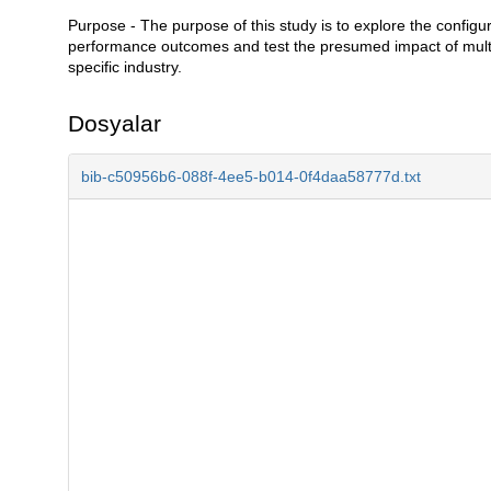
Purpose - The purpose of this study is to explore the configur
Açıklama
performance outcomes and test the presumed impact of multil
specific industry.
Dosyalar
bib-c50956b6-088f-4ee5-b014-0f4daa58777d.txt