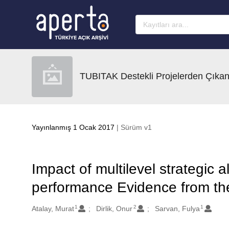
Ana sayfaya geç
TUBITAK Destekli Projelerden Çıkan
Yayınlanmış 1 Ocak 2017
| Sürüm v1
Impact of multilevel strategic 
performance Evidence from the 
1
2
1
Oluşturanlar
Atalay, Murat
Dirlik, Onur
Sarvan, Fulya