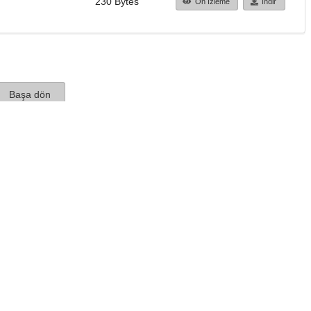
230 Bytes
Ön İzleme
İndir
Başa dön
TÜBİTAK ULAKBİM
Ulusal Akademik Ağ v
Merkezi
Cahit Arf Bilgi Merke
© 2018 Tüm Hakları 