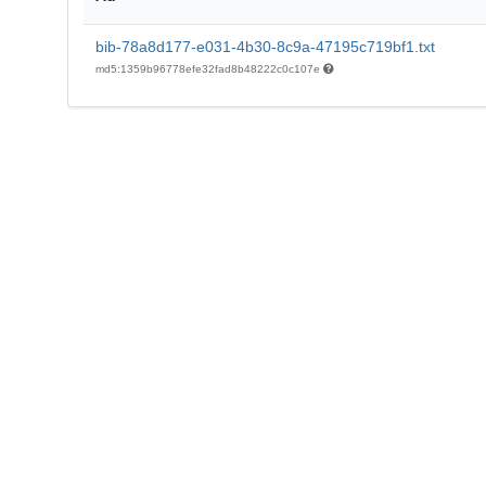
bib-78a8d177-e031-4b30-8c9a-47195c719bf1.txt
md5:1359b96778efe32fad8b48222c0c107e