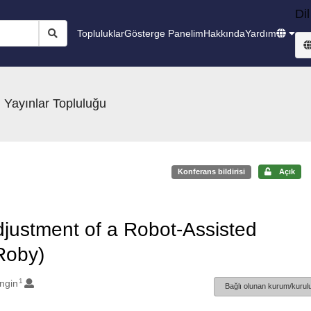
Dil
Topluluklar
Gösterge Panelim
Hakkında
Yardım
 Yayınlar Topluluğu
Konferans bildirisi
Açık
djustment of a Robot-Assisted
Roby)
1
ngin
Bağlı olunan kurum/kurulu