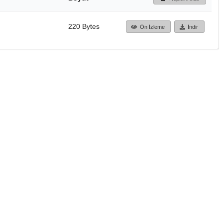
220 Bytes
Ön İzleme
İndir
Başa dön
TÜBİTAK ULAKBİM
Ulusal Akademik Ağ v
Merkezi
Cahit Arf Bilgi Merke
© 2018 Tüm Hakları 