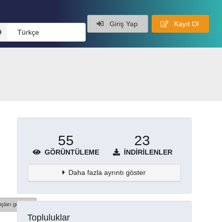
Giriş Yap
Kayıt Ol
Türkçe
55
23
GÖRÜNTÜLEME
İNDIRILENLER
Daha fazla ayrıntı göster
şları göster
Topluluklar