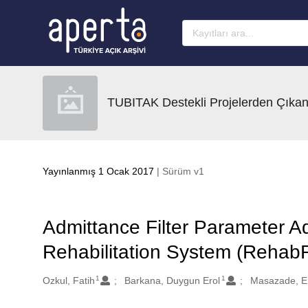
Ana sayfaya geç
TUBITAK Destekli Projelerden Çıkan
Yayınlanmış 1 Ocak 2017
| Sürüm v1
Admittance Filter Parameter A
Rehabilitation System (Rehab
1
1
Oluşturanlar
Ozkul, Fatih
Barkana, Duygun Erol
Masazade, E