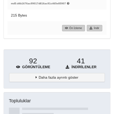
md5:d4b1676ac99017d816ac91c465e85907
215 Bytes
Ön İzleme
İndir
92
41
GÖRÜNTÜLEME
İNDIRILENLER
Daha fazla ayrıntı göster
Topluluklar