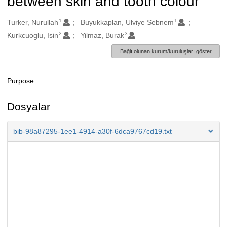
between skin and tooth colour
1
1
Oluşturanlar
Turker, Nurullah
Buyukkaplan, Ulviye Sebnem
2
3
Kurkcuoglu, Isin
Yilmaz, Burak
Bağlı olunan kurum/kuruluşları göster
Purpose
Açıklama
Dosyalar
bib-98a87295-1ee1-4914-a30f-6dca9767cd19.txt