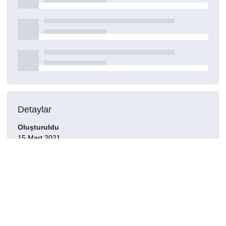
Detaylar
Oluşturuldu
15 Mart 2021
DOI
Kaynak türü
Dergi makalesi
Yayınlandığı dergi