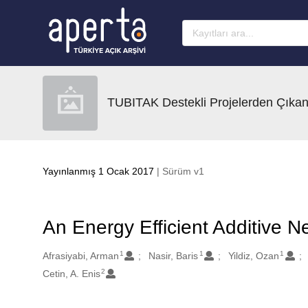
Ana sayfaya geç
TUBITAK Destekli Projelerden Çıkan
Yayınlanmış 1 Ocak 2017
| Sürüm v1
An Energy Efficient Additive N
1
1
1
Oluşturanlar
Afrasiyabi, Arman
Nasir, Baris
Yildiz, Ozan
2
Cetin, A. Enis