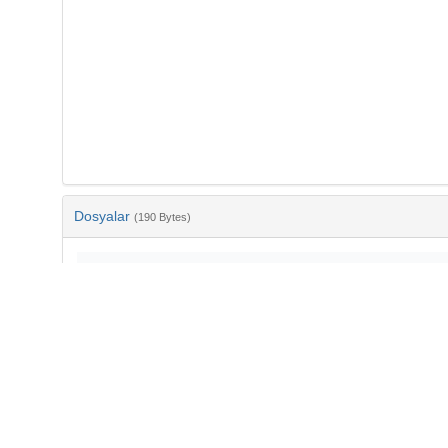
Dosyalar
(190 Bytes)
Ad
bib-8ad00a5f-81b4-4370-8b6c-3d69e5cbb2b5.txt
md5:18ea3b9dae20f96f060788bbc9abb6ec