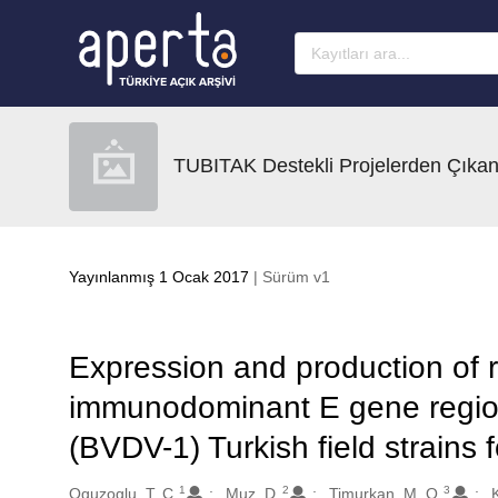
Ana sayfaya geç
TUBITAK Destekli Projelerden Çıkan
Yayınlanmış 1 Ocak 2017
| Sürüm v1
Expression and production of 
immunodominant E gene regions
(BVDV-1) Turkish field strains 
1
2
3
Oluşturanlar
Oguzoglu, T. C.
Muz, D.
Timurkan, M. O.
K