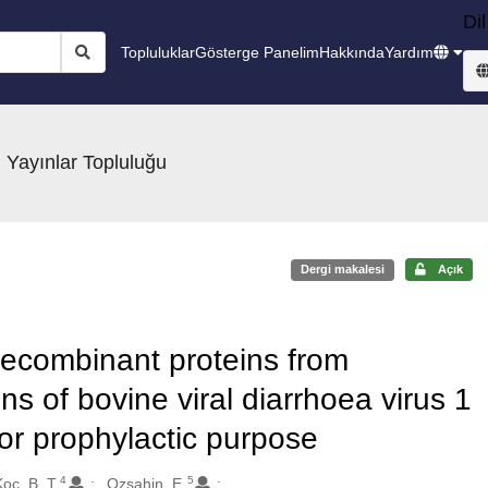
Dil
Topluluklar
Gösterge Panelim
Hakkında
Yardım
 Yayınlar Topluluğu
Dergi makalesi
Açık
recombinant proteins from
 of bovine viral diarrhoea virus 1
for prophylactic purpose
4
5
oc, B. T.
Ozsahin, E.