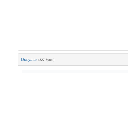
Dosyalar
(327 Bytes)
Ad
bib-c6c73541-cfc6-49a4-b3ac-b45d4f1b9bff.txt
md5:687ade51b48575fc98092ba4778c878c