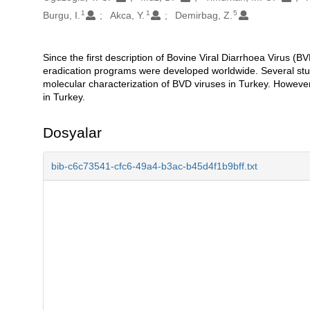
1
1
5
Burgu, I.
Akca, Y.
Demirbag, Z.
Since the first description of Bovine Viral Diarrhoea Virus 
Açıklama
eradication programs were developed worldwide. Several st
molecular characterization of BVD viruses in Turkey. However
in Turkey.
Dosyalar
bib-c6c73541-cfc6-49a4-b3ac-b45d4f1b9bff.txt