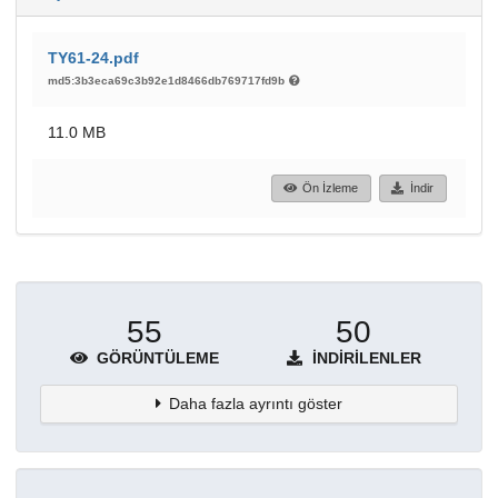
TY61-24.pdf
md5:3b3eca69c3b92e1d8466db769717fd9b
11.0 MB
Ön İzleme
İndir
55
50
GÖRÜNTÜLEME
İNDIRILENLER
Daha fazla ayrıntı göster