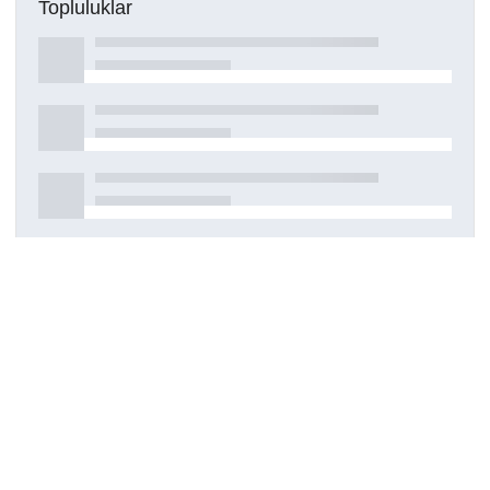
Topluluklar
Detaylar
Oluşturuldu
12 Mart 2021
Kaynak türü
Dergi makalesi
Haklar