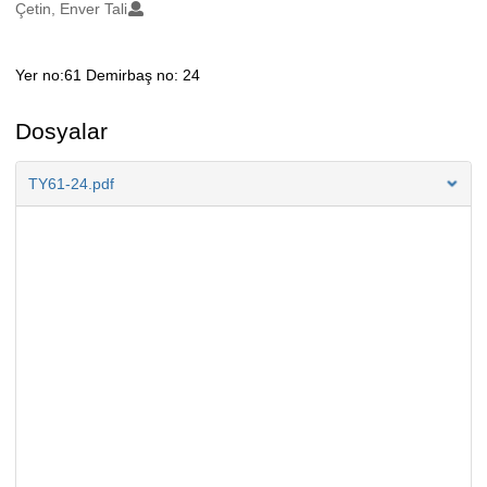
Oluşturanlar
Çetin, Enver Tali
Yer no:61 Demirbaş no: 24
Açıklama
Dosyalar
TY61-24.pdf