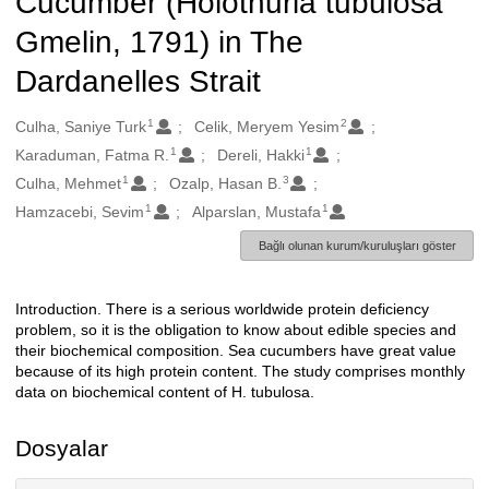
Cucumber (Holothuria tubulosa
Gmelin, 1791) in The
Dardanelles Strait
1
2
Oluşturanlar
Culha, Saniye Turk
Celik, Meryem Yesim
1
1
Karaduman, Fatma R.
Dereli, Hakki
1
3
Culha, Mehmet
Ozalp, Hasan B.
1
1
Hamzacebi, Sevim
Alparslan, Mustafa
Bağlı olunan kurum/kuruluşları göster
Introduction. There is a serious worldwide protein deficiency
Açıklama
problem, so it is the obligation to know about edible species and
their biochemical composition. Sea cucumbers have great value
because of its high protein content. The study comprises monthly
data on biochemical content of H. tubulosa.
Dosyalar