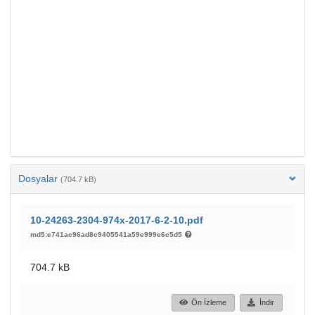
Dosyalar
(704.7 kB)
10-24263-2304-974x-2017-6-2-10.pdf
md5:e741ac96ad8c9405541a59e999e6c5d5
704.7 kB
Ön İzleme
İndir