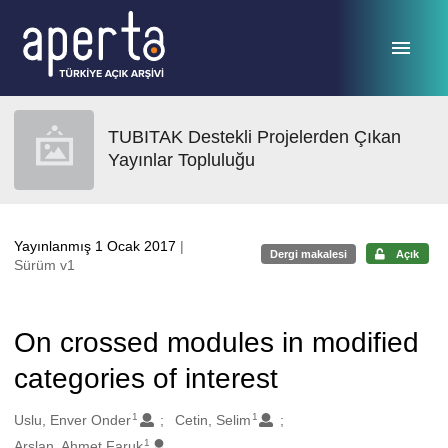
Ana sayfaya geç
TUBITAK Destekli Projelerden Çıkan
Yayınlar Topluluğu
Yayınlanmış 1 Ocak 2017
|
Dergi makalesi
Açık
Sürüm v1
On crossed modules in modified
categories of interest
1
1
Oluşturanlar
Uslu, Enver Onder
Cetin, Selim
1
Arslan, Ahmet Faruk