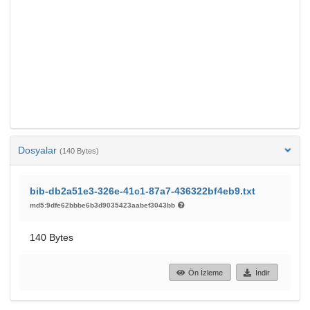
Dosyalar
(140 Bytes)
bib-db2a51e3-326e-41c1-87a7-436322bf4eb9.txt
md5:9dfe62bbbe6b3d9035423aabef3043bb
140 Bytes
Ön İzleme
İndir