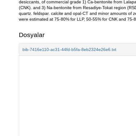
desiccants, of commercial grade 1) Ca-bentonite from Lalapa
(CNK). and 3) Na-bentonite from Resadiye-Tokat region (RS
quartz. feldspar. calcite and opal-CT and minor amounts of z
were estimated at 75-80% for LLP, 50-55% for CNK and 75-
Dosyalar
bib-7416e110-ac31-44fd-b5fa-8eb2324e26e6.txt