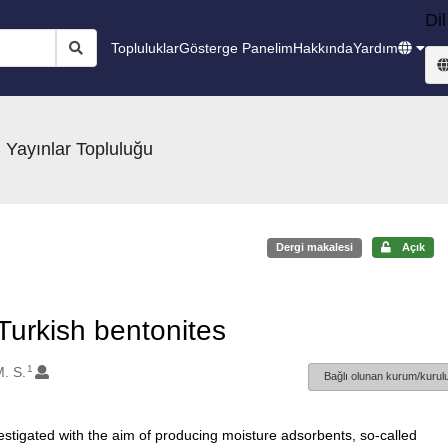
Dil
Topluluklar
Gösterge Panelim
Hakkında
Yardım
 Yayınlar Topluluğu
Dergi makalesi
Açık
Turkish bentonites
1
M. S.
Bağlı olunan kurum/kurulu
stigated with the aim of producing moisture adsorbents, so-called