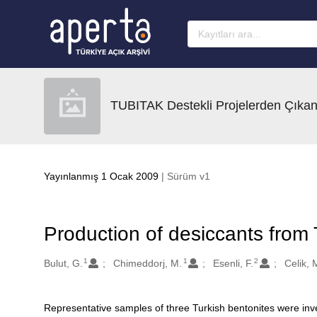
Ana sayfaya geç
TUBITAK Destekli Projelerden Çıkan
Yayınlanmış 1 Ocak 2009
| Sürüm v1
Production of desiccants from 
1
1
2
Oluşturanlar
Bulut, G.
Chimeddorj, M.
Esenli, F.
Celik, 
Representative samples of three Turkish bentonites were inve
Açıklama