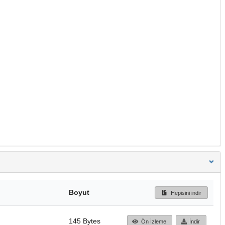
Boyut
Hepisini indir
145 Bytes
Ön İzleme
İndir