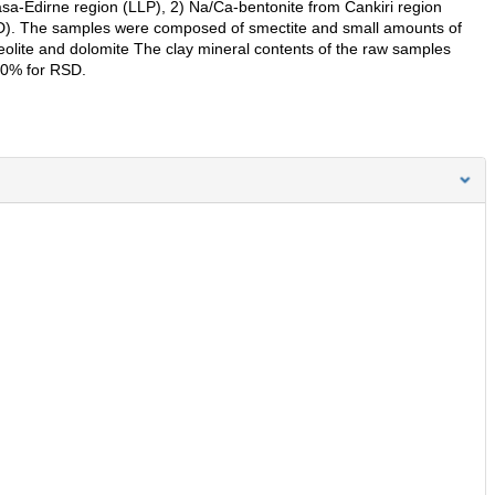
sa-Edirne region (LLP), 2) Na/Ca-bentonite from Cankiri region
D). The samples were composed of smectite and small amounts of
eolite and dolomite The clay mineral contents of the raw samples
80% for RSD.