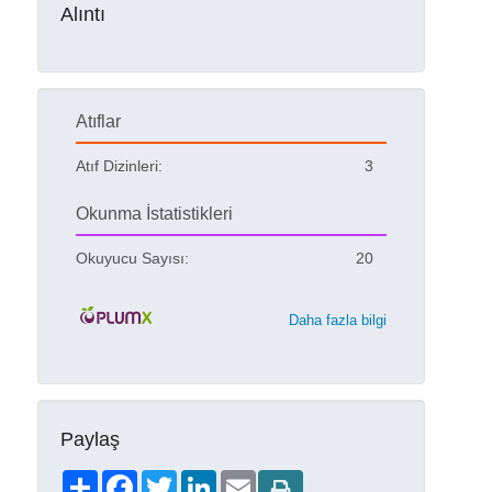
Alıntı
Atıflar
Atıf Dizinleri:
3
Okunma İstatistikleri
Okuyucu Sayısı:
20
Daha fazla bilgi
Paylaş
Share
Facebook
Twitter
LinkedIn
Email