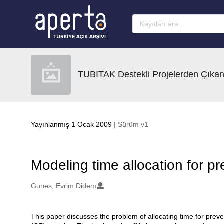
Ana sayfaya geç
TUBITAK Destekli Projelerden Çıkan
Yayınlanmış 1 Ocak 2009
| Sürüm v1
Modeling time allocation for pr
Oluşturanlar
Gunes, Evrim Didem
This paper discusses the problem of allocating time for preven
Açıklama