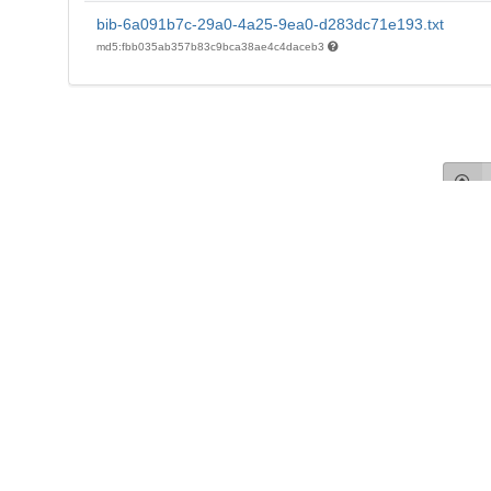
bib-6a091b7c-29a0-4a25-9ea0-d283dc71e193.txt
md5:fbb035ab357b83c9bca38ae4c4daceb3