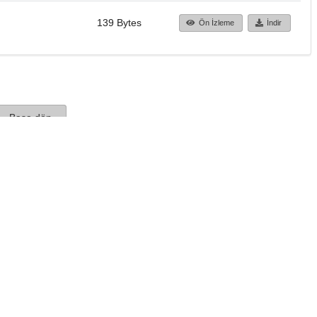
139 Bytes
Ön İzleme
İndir
Başa dön
TÜBİTAK ULAKBİM
Ulusal Akademik Ağ v
Merkezi
Cahit Arf Bilgi Merke
© 2018 Tüm Hakları 