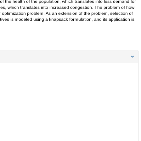
of the health of the population, which translates into less demand for
ces, which translates into increased congestion. The problem of how
 optimization problem. As an extension of the problem, selection of
ves is modeled using a knapsack formulation, and its application is