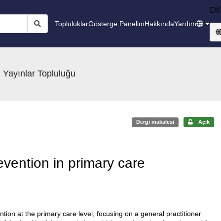
Dil
Topluluklar
Gösterge Panelim
Hakkında
Yardım
 Yayınlar Topluluğu
Dergi makalesi
Açık
evention in primary care
tion at the primary care level, focusing on a general practitioner