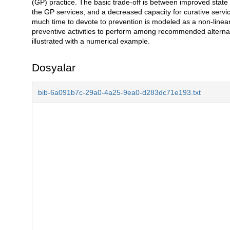
(GP) practice. The basic trade-off is between improved state 
the GP services, and a decreased capacity for curative servi
much time to devote to prevention is modeled as a non-linear
preventive activities to perform among recommended alternati
illustrated with a numerical example.
Dosyalar
bib-6a091b7c-29a0-4a25-9ea0-d283dc71e193.txt