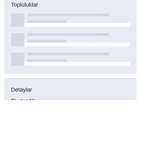
Topluluklar
Detaylar
Oluşturuldu
15 Mart 2021
DOI
Kaynak türü