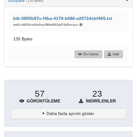
Dosyalar
(135 Bytes)
bib-0805b87c-f4ba-4179-b686-e2072dcbf465.txt
md5:c4825ea46a9aa2f8bd862dd76d3ecacc
135 Bytes
Ön İzleme
İndir
57
23
GÖRÜNTÜLEME
İNDIRILENLER
Daha fazla ayrıntı göster