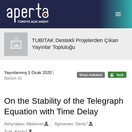
Ana sayfaya geç
TUBITAK Destekli Projelerden Çıkan
Yayınlar Topluluğu
Yayınlanmış 1 Ocak 2020
|
Dergi makalesi
Açık
Sürüm v1
On the Stability of the Telegraph
Equation with Time Delay
1
Oluşturanlar
Ashyralyev, Allaberen
Agirseven, Deniz
1
Turk, Koray