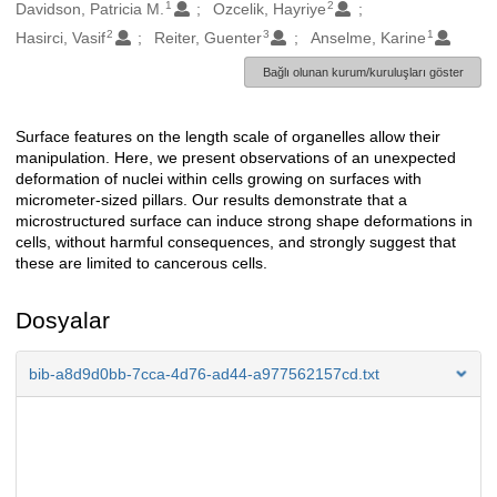
1
2
Oluşturanlar
Davidson, Patricia M.
Ozcelik, Hayriye
2
3
1
Hasirci, Vasif
Reiter, Guenter
Anselme, Karine
Bağlı olunan kurum/kuruluşları göster
Surface features on the length scale of organelles allow their
Açıklama
manipulation. Here, we present observations of an unexpected
deformation of nuclei within cells growing on surfaces with
micrometer-sized pillars. Our results demonstrate that a
microstructured surface can induce strong shape deformations in
cells, without harmful consequences, and strongly suggest that
these are limited to cancerous cells.
Dosyalar
bib-a8d9d0bb-7cca-4d76-ad44-a977562157cd.txt