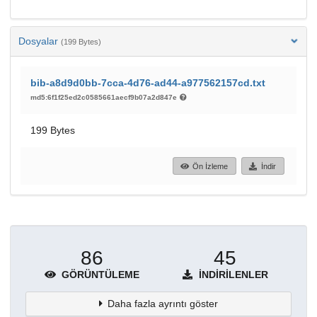
Dosyalar
(199 Bytes)
bib-a8d9d0bb-7cca-4d76-ad44-a977562157cd.txt
md5:6f1f25ed2c0585661aecf9b07a2d847e
199 Bytes
Ön İzleme
İndir
86
45
GÖRÜNTÜLEME
İNDIRILENLER
Daha fazla ayrıntı göster