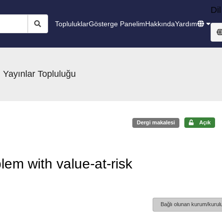
Dil
Topluluklar
Gösterge Panelim
Hakkında
Yardım
 Yayınlar Topluluğu
Dergi makalesi
Açık
em with value-at-risk
Bağlı olunan kurum/kurulu