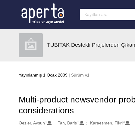
Ana sayfaya geç
TUBITAK Destekli Projelerden Çıkan
Yayınlanmış 1 Ocak 2009
| Sürüm v1
Multi-product newsvendor probl
considerations
1
2
3
Oluşturanlar
Oezler, Aysun
Tan, Baris
Karaesmen, Fikri