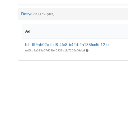
Dosyalar
(175 Bytes)
Ad
bib-f99ab02c-fcd8-4fe8-b42d-2a135fcc5e12.txt
md5:d4a083e57d58b40337e1fc7205c06dcd