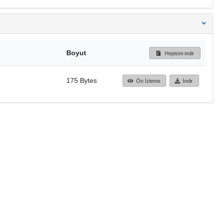
Boyut
Hepisini indir
175 Bytes
Ön İzleme
İndir
Başa dön
TÜBİTAK ULAKBİM
Ulusal Akademik Ağ v
Merkezi