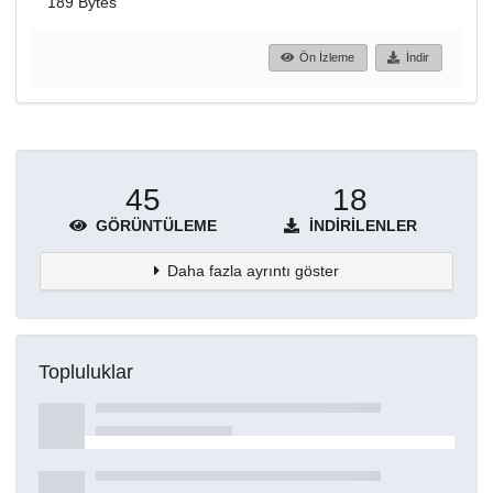
189 Bytes
Ön İzleme
İndir
45
18
GÖRÜNTÜLEME
İNDIRILENLER
Daha fazla ayrıntı göster
Topluluklar