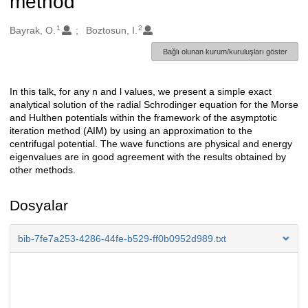
method
1
2
Oluşturanlar
Bayrak, O.
Boztosun, I.
Bağlı olunan kurum/kuruluşları göster
In this talk, for any n and l values, we present a simple exact
Açıklama
analytical solution of the radial Schrodinger equation for the Morse
and Hulthen potentials within the framework of the asymptotic
iteration method (AIM) by using an approximation to the
centrifugal potential. The wave functions are physical and energy
eigenvalues are in good agreement with the results obtained by
other methods.
Dosyalar
bib-7fe7a253-4286-44fe-b529-ff0b0952d989.txt