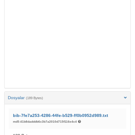
Dosyalar
(189 Bytes)
bib-7fe7a253-4286-44fe-b529-ff0b0952d989.txt
md5:41b8dadddb6c3b7a2010d715f116e4c4