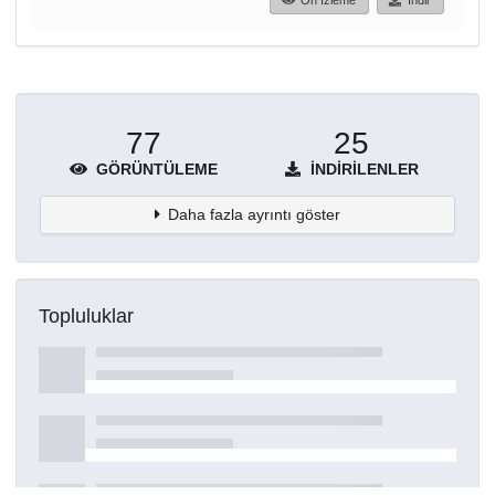
Ön İzleme
İndir
77
25
GÖRÜNTÜLEME
İNDIRILENLER
Daha fazla ayrıntı göster
Topluluklar