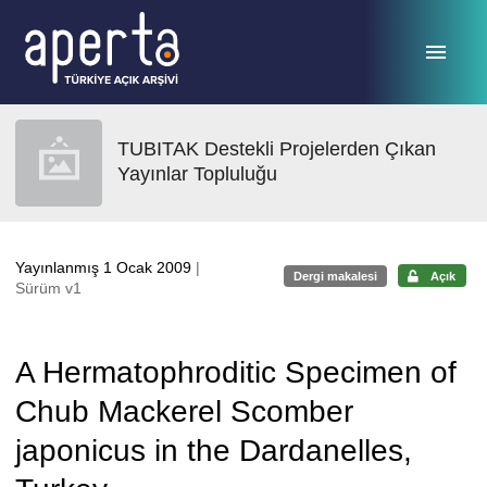
Ana sayfaya geç
TUBITAK Destekli Projelerden Çıkan
Yayınlar Topluluğu
Yayınlanmış 1 Ocak 2009
|
Dergi makalesi
Açık
Sürüm v1
A Hermatophroditic Specimen of
Chub Mackerel Scomber
japonicus in the Dardanelles,