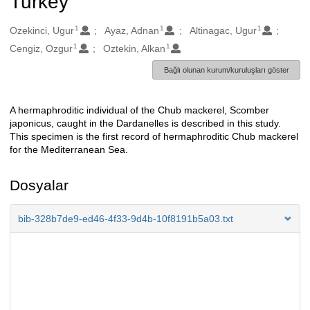
Turkey
1
1
1
Oluşturanlar
Ozekinci, Ugur
Ayaz, Adnan
Altinagac, Ugur
1
1
Cengiz, Ozgur
Oztekin, Alkan
Bağlı olunan kurum/kuruluşları göster
A hermaphroditic individual of the Chub mackerel, Scomber
Açıklama
japonicus, caught in the Dardanelles is described in this study.
This specimen is the first record of hermaphroditic Chub mackerel
for the Mediterranean Sea.
Dosyalar
bib-328b7de9-ed46-4f33-9d4b-10f8191b5a03.txt