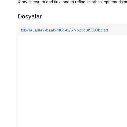
X-ray spectrum and flux, and to refine its orbital ephemeris a
Dosyalar
bib-4a5adfe7-baa8-4f64-8257-b23d8f5300bb.txt