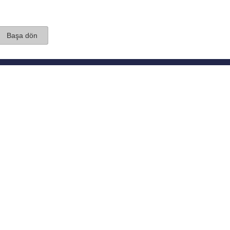
Başa dön
TÜBİTAK ULAKBİM
Ulusal Akademik Ağ v
Merkezi
Cahit Arf Bilgi Merke
© 2018 Tüm Hakları 