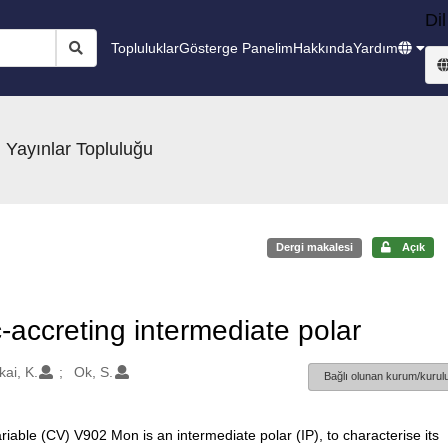
Dil
Topluluklar
Gösterge Panelim
Hakkında
Yardım
 Yayınlar Topluluğu
Dergi makalesi
Açık
-accreting intermediate polar
ai, K.
Ok, S.
Bağlı olunan kurum/kurulu
iable (CV) V902 Mon is an intermediate polar (IP), to characterise its