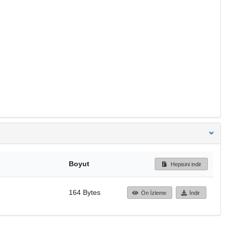
Boyut
Hepisini indir
164 Bytes
Ön İzleme
İndir