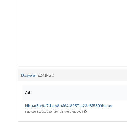
Dosyalar
(164 Bytes)
Ad
bib-4a5adfe7-baa8-4f64-8257-b23d8f5300bb.txt
md5:9582129b3d15f4244eff4a6657d55914