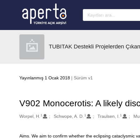
Ana sayfaya geç
TUBITAK Destekli Projelerden Çıkan
Yayınlanmış 1 Ocak 2018
| Sürüm v1
V902 Monocerotis: A likely disc
1
1
1
Oluşturanlar
Worpel, H.
Schwope, A. D.
Traulsen, I.
Muk
Aims. We aim to confirm whether the eclipsing cataclysmic var
Açıklama