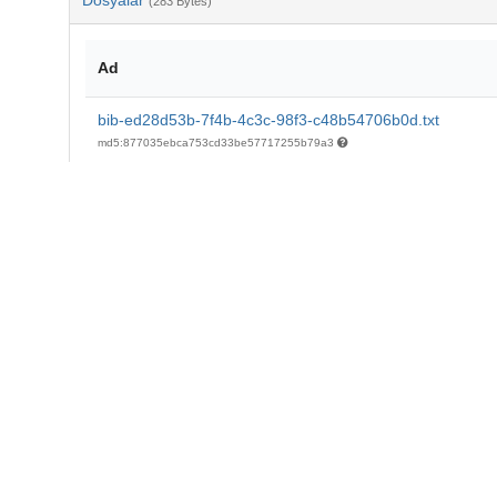
Dosyalar
(283 Bytes)
Ad
bib-ed28d53b-7f4b-4c3c-98f3-c48b54706b0d.txt
md5:877035ebca753cd33be57717255b79a3