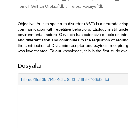
5
6
Temel, Gulhan Orekici
Toros, Fevziye
Objective: Autism spectrum disorder (ASD) is a neurodevelopm
Açıklama
communication with repetitive behaviors. Etiology is still uncl
environmental factors. Oxytocin has extensive effects on int
and differentiation and contributes to the regulation of arou
the contribution of D vitamin receptor and oxytocin recepto
was investigated. To our knowledge, this is the first study ex
Dosyalar
bib-ed28d53b-7f4b-4c3c-98f3-c48b54706b0d.txt