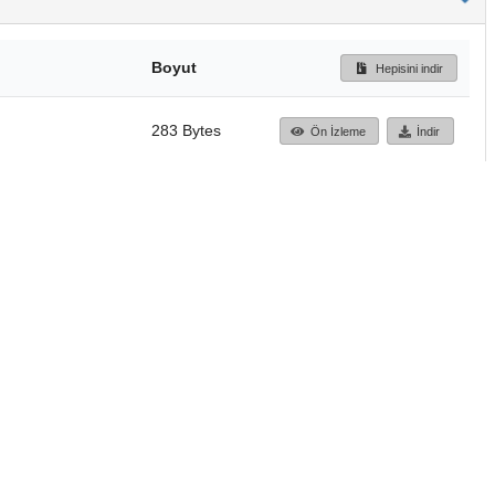
Boyut
Hepisini indir
283 Bytes
Ön İzleme
İndir
Başa dön
TÜBİTAK ULAKBİM
Ulusal Akademik Ağ v
Merkezi
Cahit Arf Bilgi Merke
© 2018 Tüm Hakları 