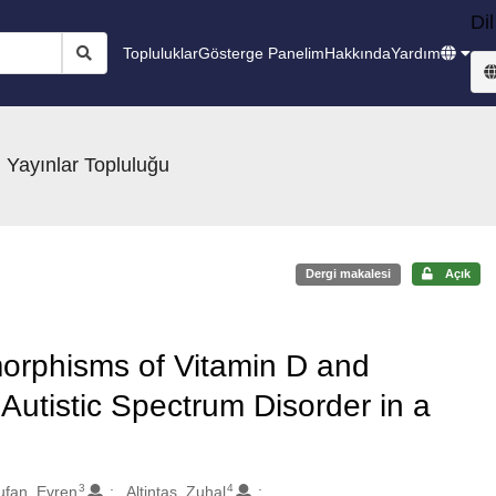
Dil
Topluluklar
Gösterge Panelim
Hakkında
Yardım
 Yayınlar Topluluğu
Dergi makalesi
Açık
orphisms of Vitamin D and
utistic Spectrum Disorder in a
3
4
ufan, Evren
Altintas, Zuhal