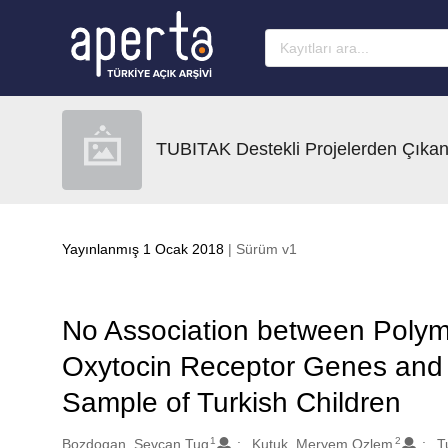
Ana sayfaya geç
TUBITAK Destekli Projelerden Çıkan
Yayınlanmış 1 Ocak 2018
| Sürüm v1
No Association between Polym
Oxytocin Receptor Genes and A
Sample of Turkish Children
1
2
Oluşturanlar
Bozdogan, Sevcan Tug
Kutuk, Meryem Ozlem
T