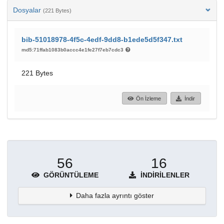
Dosyalar
(221 Bytes)
bib-51018978-4f5c-4edf-9dd8-b1ede5d5f347.txt
md5:71ffab1083b0accc4e1fe27f7eb7cdc3
221 Bytes
Ön İzleme
İndir
56
16
GÖRÜNTÜLEME
İNDIRILENLER
Daha fazla ayrıntı göster