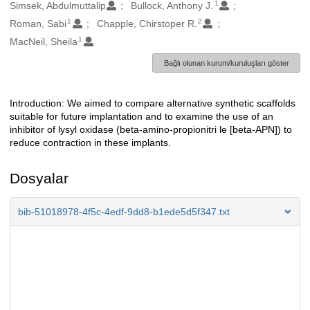
1
Oluşturanlar
Simsek, Abdulmuttalip
Bullock, Anthony J.
1
2
Roman, Sabi
Chapple, Chirstoper R.
1
MacNeil, Sheila
Bağlı olunan kurum/kuruluşları göster
Introduction: We aimed to compare alternative synthetic scaffolds
Açıklama
suitable for future implantation and to examine the use of an
inhibitor of lysyl oxidase (beta-amino-propionitri le [beta-APN]) to
reduce contraction in these implants.
Dosyalar
bib-51018978-4f5c-4edf-9dd8-b1ede5d5f347.txt