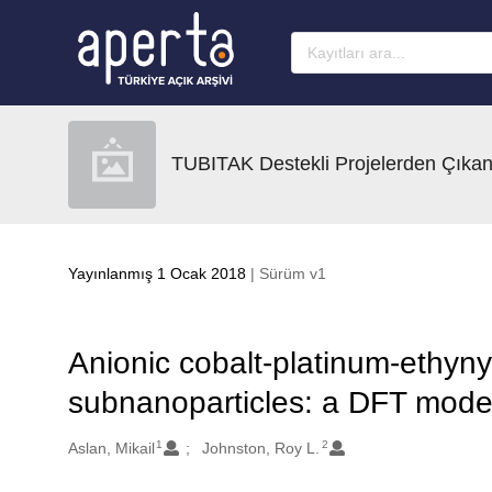
Ana sayfaya geç
TUBITAK Destekli Projelerden Çıkan
Yayınlanmış 1 Ocak 2018
| Sürüm v1
Anionic cobalt-platinum-ethyn
subnanoparticles: a DFT mode
1
2
Oluşturanlar
Aslan, Mikail
Johnston, Roy L.