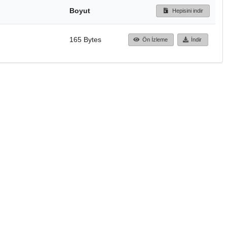
Boyut
Hepisini indir
165 Bytes
Ön İzleme
İndir
Başa dön
TÜBİTAK ULAKBİM
Ulusal Akademik Ağ v
Merkezi
Cahit Arf Bilgi Merke
© 2018 Tüm Hakları 