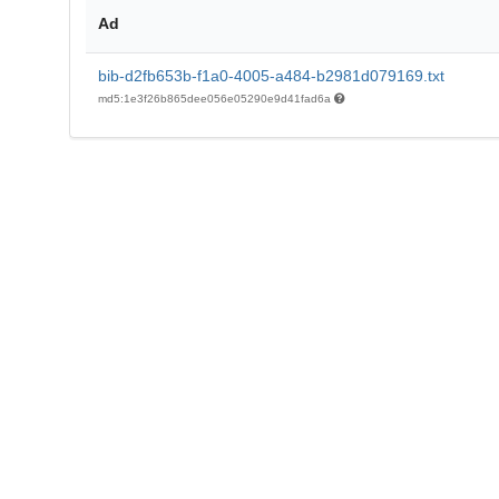
Ad
bib-d2fb653b-f1a0-4005-a484-b2981d079169.txt
md5:1e3f26b865dee056e05290e9d41fad6a