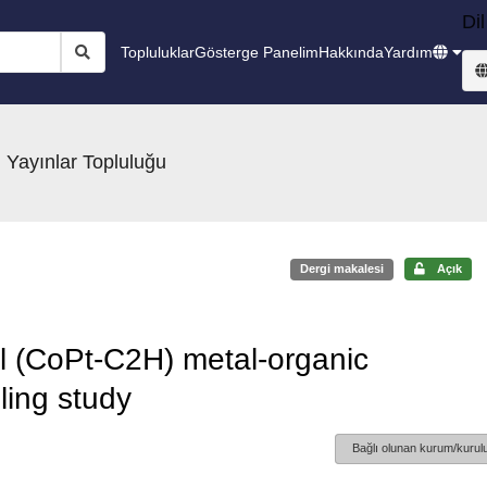
Dil
Topluluklar
Gösterge Panelim
Hakkında
Yardım
 Yayınlar Topluluğu
Dergi makalesi
Açık
yl (CoPt-C2H) metal-organic
ling study
Bağlı olunan kurum/kurulu