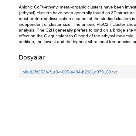
Anionic CoPt-ethynyl metal-organic clusters have been inves
Açıklama
(ethynyl) clusters have been generally found as 3D structure 
most preferred dissociation channel of the studied clusters i
independent of cluster size. The anionic Pt5C2H cluster sh
analysis. The C2H generally prefers to bind on a bridge site
effect on the C equivalent to C bond of the ethynyl molecule,
addition, the lowest and the highest vibrational frequencies a
Dosyalar
bib-d2fb653b-f1a0-4005-a484-b2981d079169.txt