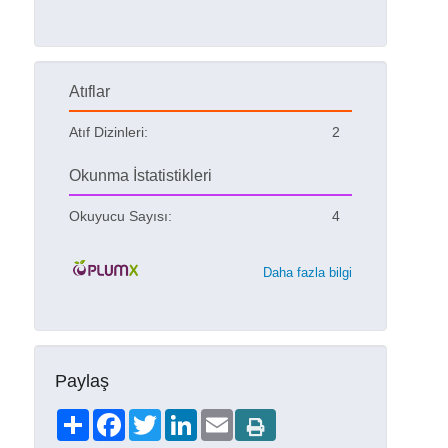
Atıflar
Atıf Dizinleri:
2
Okunma İstatistikleri
Okuyucu Sayısı:
4
Daha fazla bilgi
Paylaş
Share
Facebook
Twitter
LinkedIn
Email