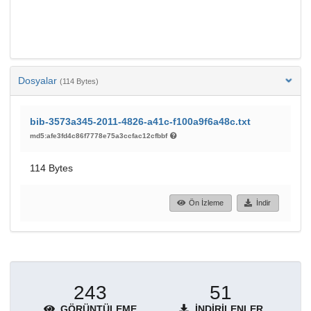
Dosyalar
(114 Bytes)
bib-3573a345-2011-4826-a41c-f100a9f6a48c.txt
md5:afe3fd4c86f7778e75a3ccfac12cfbbf
114 Bytes
Ön İzleme
İndir
243
51
GÖRÜNTÜLEME
İNDIRILENLER