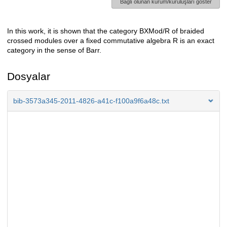
Bağlı olunan kurum/kuruluşları göster
In this work, it is shown that the category BXMod/R of braided
Açıklama
crossed modules over a fixed commutative algebra R is an exact
category in the sense of Barr.
Dosyalar
bib-3573a345-2011-4826-a41c-f100a9f6a48c.txt