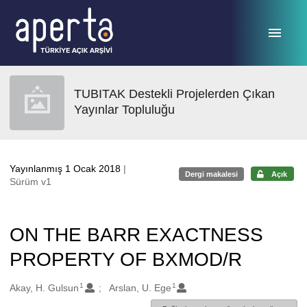
Ana sayfaya geç
TUBITAK Destekli Projelerden Çıkan
Yayınlar Topluluğu
Yayınlanmış 1 Ocak 2018
|
Dergi makalesi
Açık
Sürüm v1
ON THE BARR EXACTNESS
PROPERTY OF BXMOD/R
1
1
Oluşturanlar
Akay, H. Gulsun
Arslan, U. Ege